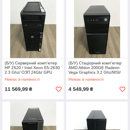
(Б/У) Серверний комп'ютер
(Б/У) Стаціорний комп'ютер
HP Z620 / Intel Xeon E5-2630
AMD Athlon 200GE Radeon
2.3 Ghz/ ОЗП 24Gb/ GPU
Vega Graphics 3.2 Ghz/MSI/
Nvidia K2000D
ОЗП 8 ГБ/ HDD 500Gb
Немає в наявності
Немає в наявності
11 569,99
4 549,99
₴
₴