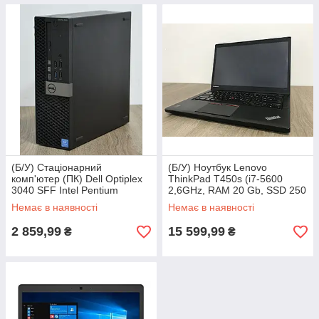
(Б/У) Стаціонарний
(Б/У) Ноутбук Lenovo
комп'ютер (ПК) Dell Optiplex
ThinkPad T450s (i7-5600
3040 SFF Intel Pentium
2,6GHz, RAM 20 Gb, SSD 250
G4400 3.30GHz ОЗП 4 Gb
Gb)
Немає в наявності
Немає в наявності
2 859,99
15 599,99
₴
₴