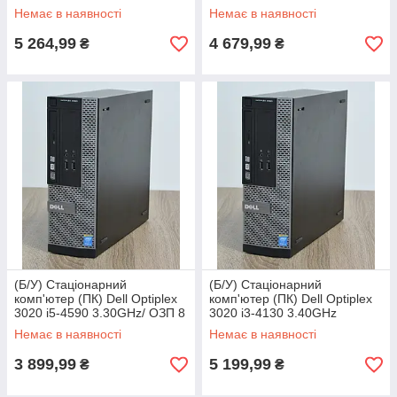
ОЗП 8Gb DDR3
16Gb DDR3
Немає в наявності
Немає в наявності
5 264,99
4 679,99
₴
₴
(Б/У) Стаціонарний
(Б/У) Стаціонарний
комп'ютер (ПК) Dell Optiplex
комп'ютер (ПК) Dell Optiplex
3020 i5-4590 3.30GHz/ ОЗП 8
3020 i3-4130 3.40GHz
Gb DDR3
SSD256 ОЗП 8 Gb DDR3
Немає в наявності
Немає в наявності
3 899,99
5 199,99
₴
₴