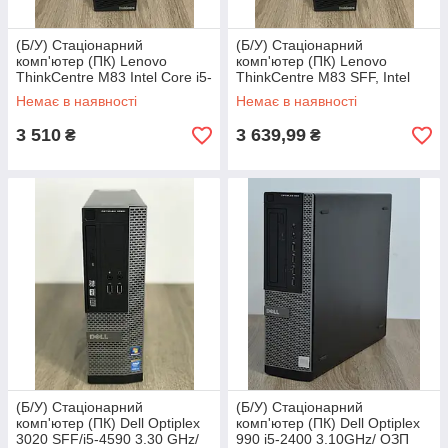
(Б/У) Стаціонарний
(Б/У) Стаціонарний
комп'ютер (ПК) Lenovo
комп'ютер (ПК) Lenovo
ThinkCentre M83 Intel Core i5-
ThinkCentre M83 SFF, Intel
4590, 4 GB RAM, 500 GB
Core i5-4570, 4 GB RAM, 500
Немає в наявності
Немає в наявності
HDD
GB
3 510
3 639,99
₴
₴
(Б/У) Стаціонарний
(Б/У) Стаціонарний
комп'ютер (ПК) Dell Optiplex
комп'ютер (ПК) Dell Optiplex
3020 SFF/i5-4590 3.30 GHz/
990 i5-2400 3.10GHz/ ОЗП