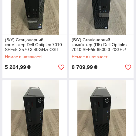
(Б/У) Стаціонарний
(Б/У) Стаціонарний
копм'ютер Dell Optiplex 7010
комп'ютер (ПК) Dell Optiplex
SFF/i5-3570 3.40GHz/ ОЗП
7040 SFF/i5-6500 3.20GHz/
8Gb / 1TB HDD
ОЗП 8Gb DRR4 / 256Gb SSD
Немає в наявності
Немає в наявності
5 264,99
8 709,99
₴
₴