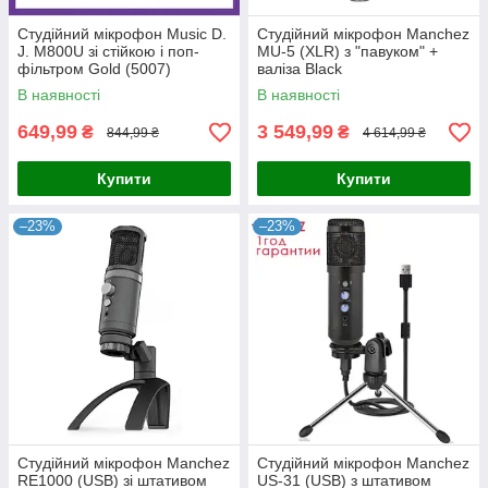
Студійний мікрофон Music D.
Студійний мікрофон Manchez
J. M800U зі стійкою і поп-
MU-5 (XLR) з "павуком" +
фільтром Gold (5007)
валіза Black
В наявності
В наявності
649,99
3 549,99
₴
₴
844,99 ₴
4 614,99 ₴
Купити
Купити
–23%
–23%
Студійний мікрофон Manchez
Студійний мікрофон Manchez
RE1000 (USB) зі штативом
US-31 (USB) з штативом