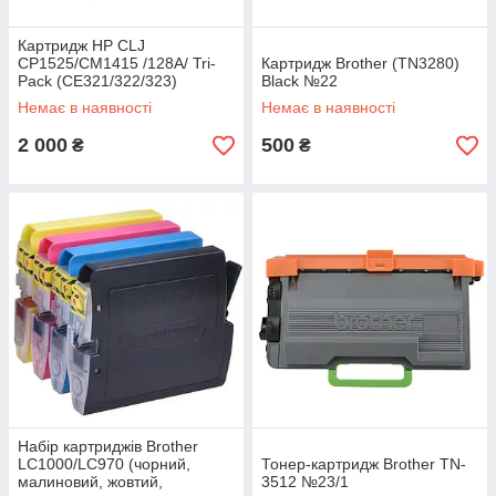
Картридж HP CLJ
CP1525/CM1415 /128A/ Tri-
Картридж Brother (TN3280)
Pack (CE321/322/323)
Black №22
(CF371AM) (170344)
Немає в наявності
Немає в наявності
2 000
500
₴
₴
Набір картриджів Brother
LC1000/LC970 (чорний,
Тонер-картридж Brother TN-
малиновий, жовтий,
3512 №23/1