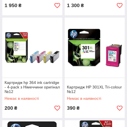
1 950
1 300
₴
₴
Картридж hp 364 ink cartridge
- 4-pack з Німеччини оригінал
Картридж HP 301XL Tri-colour
№12
№12
Немає в наявності
Немає в наявності
200
390
₴
₴