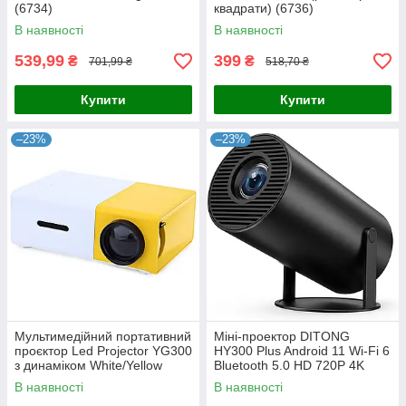
(6734)
квадрати) (6736)
В наявності
В наявності
539,99
399
₴
₴
701,99 ₴
518,70 ₴
Купити
Купити
–23%
–23%
Мультимедійний портативний
Міні-проектор DITONG
проєктор Led Projector YG300
HY300 Plus Android 11 Wi-Fi 6
з динаміком White/Yellow
Bluetooth 5.0 HD 720P 4K
(4207)
Black
В наявності
В наявності