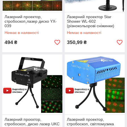
Лазерний проектор,
Лазерний проектор Star
стробоскоп,лазер диско YX-
Shower WL-602
039
(різнокольорові сніжинки)
(6739)
Немає в наявності
Немає в наявності
494
350,99
₴
₴
Лазерний проєктор,
Лазерний проектор,
стробоскоп, диско лазер UKC
стробоскоп, світломузика