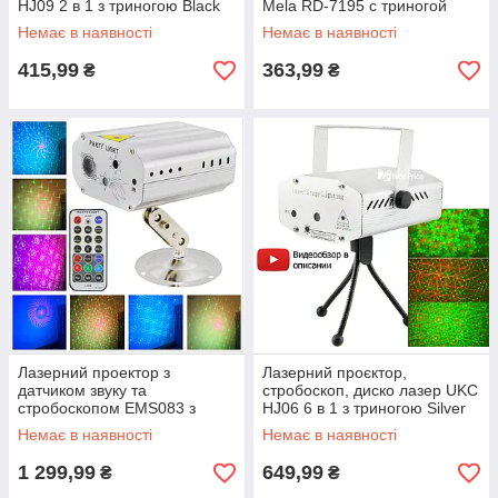
HJ09 2 в 1 з триногою Black
Mela RD-7195 c триногой
(2481)
Blue
Немає в наявності
Немає в наявності
415,99
363,99
₴
₴
Лазерний проектор з
Лазерний проєктор,
датчиком звуку та
стробоскоп, диско лазер UKC
стробоскопом EMS083 з
HJ06 6 в 1 з триногою Silver
пультом від мережі 220В
(4054)
Немає в наявності
Немає в наявності
Silver (6738)
1 299,99
649,99
₴
₴