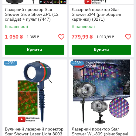
Лазерний проектор Star
Лазерний проєктор Star
Shower Slide Show ZP1 (12
Shower ZP4 (різнобарвні
слайдів) + пульт (7447)
картинки) (3271)
В наявності
В наявності
1 050
779,99
₴
₴
1 365 ₴
1 013,99 ₴
Купити
Купити
–23%
–23%
Вуличний лазерний проектор
Лазерний проєктор Star
Star Shower Laser Light 8003
Shower WL-809 (різнобарвні