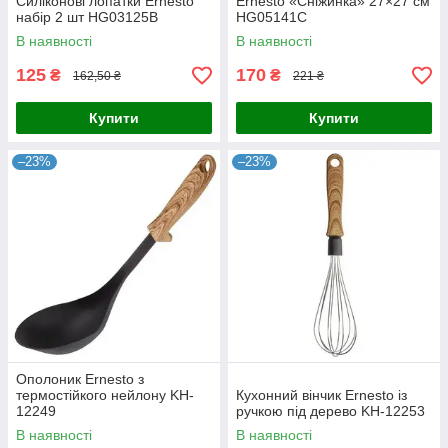
Силіконові лопатки Ernesto
Ernesto «Сніжинка» 27×27 см
набір 2 шт HG03125B
HG05141C
В наявності
В наявності
125
170
₴
₴
162,50 ₴
221 ₴
Купити
Купити
–23%
–23%
Ополоник Ernesto з
термостійкого нейлону KH-
Кухонний вінчик Ernesto із
12249
ручкою під дерево KH-12253
В наявності
В наявності