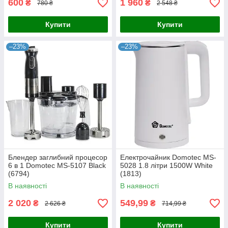
600
1 960
₴
₴
780 ₴
2 548 ₴
Купити
Купити
–23%
–23%
Блендер заглибний процесор
Електрочайник Domotec MS-
6 в 1 Domotec MS-5107 Black
5028 1.8 літри 1500W White
(6794)
(1813)
В наявності
В наявності
2 020
549,99
₴
₴
2 626 ₴
714,99 ₴
Купити
Купити