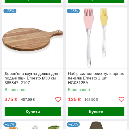
–23%
–23%
Дерев’яна кругла дошка для
Набір силіконових кулінарних
подачі піци Ernesto Ø30 см
пензлів Ernesto 2 шт
385847_2107
HG03125A
В наявності
В наявності
375
125
₴
₴
487,50 ₴
162,50 ₴
Купити
Купити
–23%
–23%