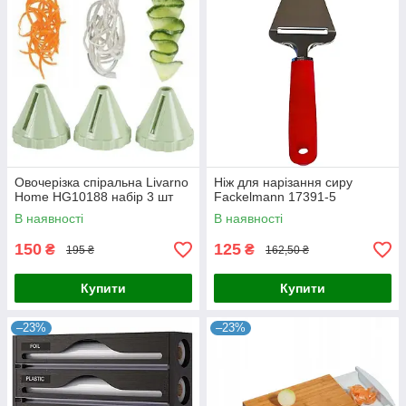
Овочерізка спіральна Livarno
Ніж для нарізання сиру
Home HG10188 набір 3 шт
Fackelmann 17391-5
В наявності
В наявності
150
125
₴
₴
195 ₴
162,50 ₴
Купити
Купити
–23%
–23%