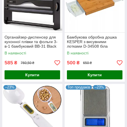
Органайзер-диспенсер для
Бамбукова обробна дошка
кухонної плівки та фольги 3-
KESPER з висувними
в-1 бамбуковий BB-31 Black
лотками D-34508 біла
В наявності
В наявності
585
500
₴
₴
760,50 ₴
650 ₴
Купити
Купити
–23%
Топ продажів
–23%