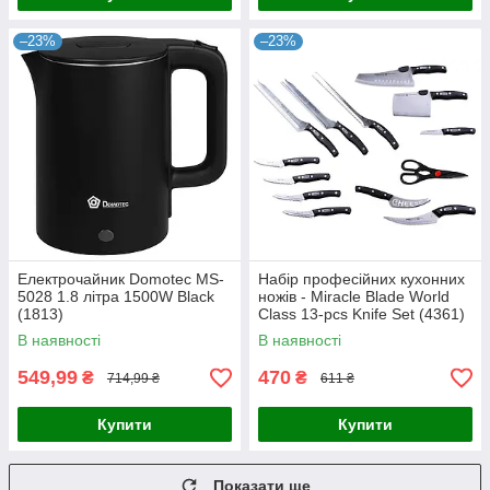
–23%
–23%
Електрочайник Domotec MS-
Набір професійних кухонних
5028 1.8 літра 1500W Black
ножів - Miracle Blade World
(1813)
Class 13-pcs Knife Set (4361)
В наявності
В наявності
549,99
470
₴
₴
714,99 ₴
611 ₴
Купити
Купити
Показати ще