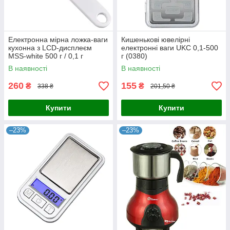
Електронна мірна ложка-ваги
Кишенькові ювелірні
кухонна з LCD-дисплеєм
електронні ваги UKC 0,1-500
MSS-white 500 г / 0,1 г
г (0380)
В наявності
В наявності
260
155
₴
₴
338 ₴
201,50 ₴
Купити
Купити
–23%
–23%