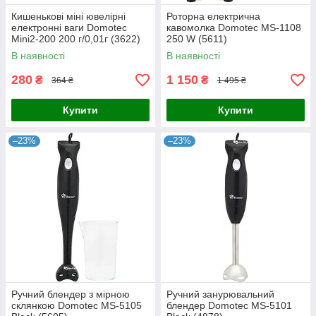
Кишенькові міні ювелірні
Роторна електрична
електронні ваги Domotec
кавомолка Domotec MS-1108
Mini2-200 200 г/0,01г (3622)
250 W (5611)
В наявності
В наявності
280
1 150
₴
₴
364 ₴
1 495 ₴
Купити
Купити
–23%
–23%
Ручний блендер з мірною
Ручний занурювальний
склянкою Domotec MS-5105
блендер Domotec MS-5101