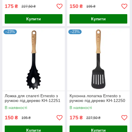
175
150
₴
₴
227,50 ₴
195 ₴
Купити
Купити
–23%
–23%
Ложка для спагеті Ernesto з
Кухонна лопатка Ernesto з
ручкою під дерево KH-12251
ручкою під дерево KH-12250
В наявності
В наявності
150
175
₴
₴
195 ₴
227,50 ₴
Купити
Купити