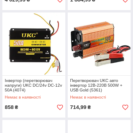
Інвертор (перетворювач
Перетворювач UKC авто
напруги) UKC DC/24v DC-12v
інвертор 12В-220В 500W +
50A (4074)
USB Gold (5361)
Немає в наявності
Немає в наявності
858
714,99
₴
₴