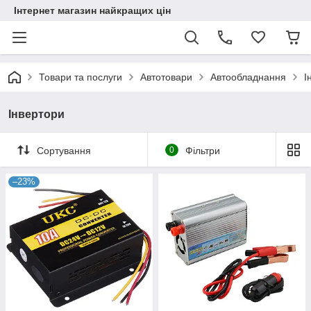
Інтернет магазин найкращих цін
Товари та послуги
Автотовари
Автообладнання
І
Інвертори
Сортування
0
Фільтри
–23%