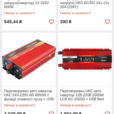
напруги(інвертор) 12-220V
напруги) UKC DC/DC 24v-12v
500W
20A (3387)
Немає в наявності
Немає в наявності
545,44
390
₴
₴
Перетворювач авто інвертор
Перетворювач UKC авто
UKC 24V-220V AR 4000W c
інвертор 12В-220В 2000W
функції плавного пуску + USB
LCD KC-2000D + USB Red
(5148)
(3739)
Немає в наявності
Немає в наявності
4 029,99
1 884,99
₴
₴