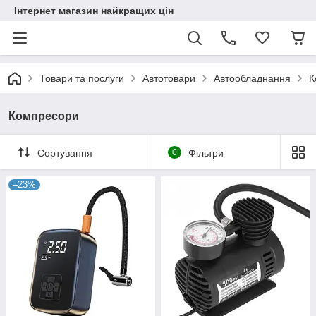
Інтернет магазин найкращих цін
Товари та послуги
Автотовари
Автообладнання
К
Компресори
Сортування
0
Фільтри
–23%