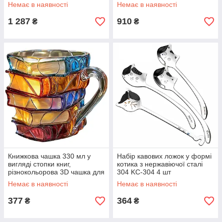
12
Немає в наявності
Немає в наявності
1 287
910
₴
₴
Книжкова чашка 330 мл у
Набір кавових ложок у формі
вигляді стопки книг,
котика з нержавіючої сталі
різнокольорова 3D чашка для
304 KC-304 4 шт
кави та чаю BS-11
Немає в наявності
Немає в наявності
377
364
₴
₴