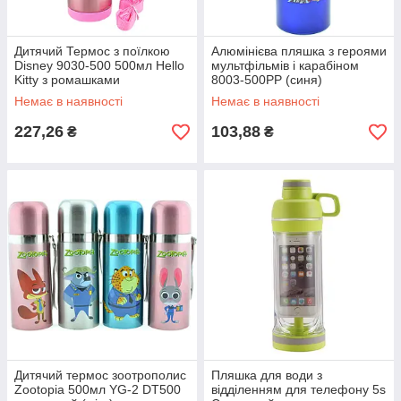
Дитячий Термос з поїлкою
Алюмінієва пляшка з героями
Disney 9030-500 500мл Hello
мультфільмів і карабіном
Kitty з ромашками
8003-500PP (синя)
Немає в наявності
Немає в наявності
227,26
103,88
₴
₴
Дитячий термос зоотрополис
Пляшка для води з
Zootopia 500мл YG-2 DT500
відділенням для телефону 5s