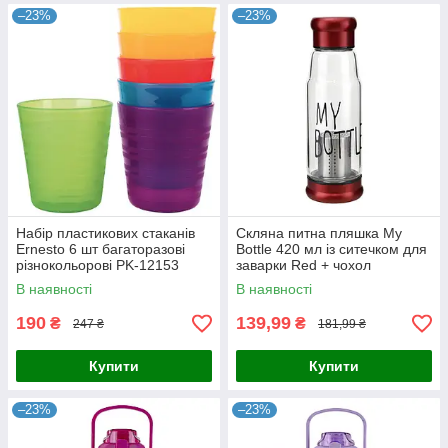
–23%
–23%
Набір пластикових стаканів
Скляна питна пляшка My
Ernesto 6 шт багаторазові
Bottle 420 мл із ситечком для
різнокольорові PK-12153
заварки Red + чохол
В наявності
В наявності
190
139,99
₴
₴
247 ₴
181,99 ₴
Купити
Купити
–23%
–23%