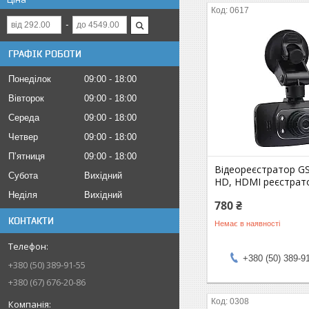
0617
ГРАФІК РОБОТИ
Понеділок
09:00
18:00
Вівторок
09:00
18:00
Середа
09:00
18:00
Четвер
09:00
18:00
Пʼятниця
09:00
18:00
Відеореєстратор GS
Субота
Вихідний
HD, HDMI реєстрат
Неділя
Вихідний
780 ₴
КОНТАКТИ
Немає в наявності
+380 (50) 389-9
+380 (50) 389-91-55
+380 (67) 676-20-86
0308