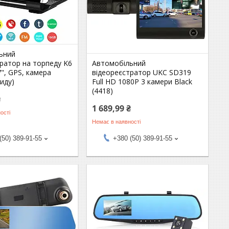
ьний
ратор на торпеду K6
Автомобільний
7", GPS, камера
відеореєстратор UKC SD319
иду)
Full HD 1080P 3 камери Black
(4418)
₴
1 689,99 ₴
ості
Немає в наявності
(50) 389-91-55
+380 (50) 389-91-55