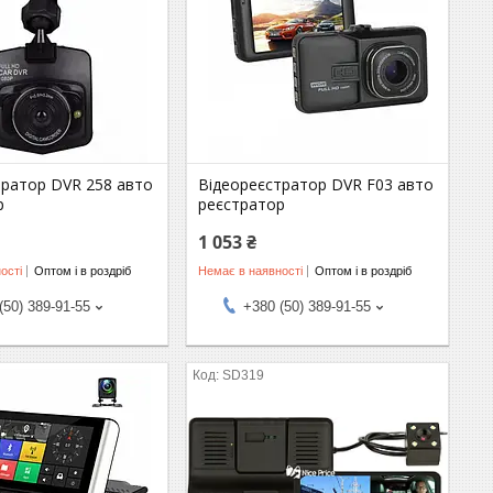
тратор DVR 258 авто
Відеореєстратор DVR F03 авто
р
реєстратор
1 053 ₴
ості
Оптом і в роздріб
Немає в наявності
Оптом і в роздріб
(50) 389-91-55
+380 (50) 389-91-55
SD319