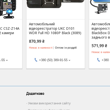
Автомобільний
Автомобіл
KC CSZ-Z14A
відеореєстратор UKC D101
відеореєс
2 камери
WDR Full HD 1080P Black (3089)
BlackBox 
заднього в
870,99 ₴
571,99 ₴
Немає в наявності
Оптом і в роздріб
Немає в наявн
1-55
+380 (50) 389-91-55
+380 
Додатково
Умови використання сайту