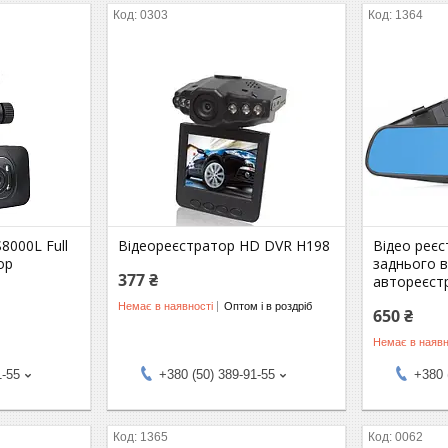
0303
1364
8000L Full
Відеореєстратор HD DVR H198
Відео реє
ор
заднього 
377 ₴
автореєст
Немає в наявності
Оптом і в роздріб
650 ₴
Немає в наявн
1-55
+380 (50) 389-91-55
+380 
1365
0062