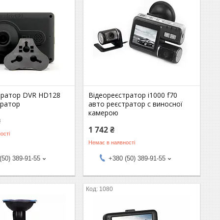
тратор DVR HD128
Відеореєстратор i1000 f70
тратор
авто реєстратор c виносної
камерою
₴
1 742 ₴
ості
Немає в наявності
(50) 389-91-55
+380 (50) 389-91-55
1080