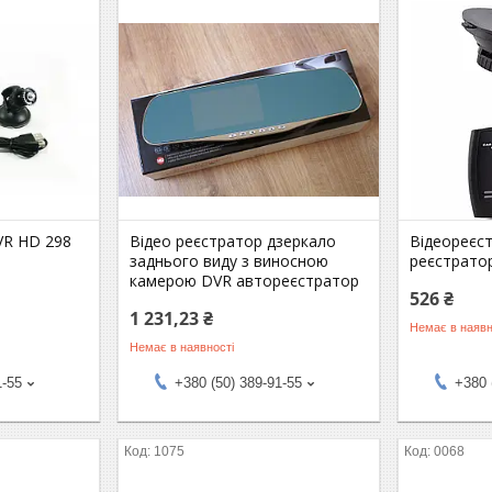
VR HD 298
Відео реєстратор дзеркало
Відеореєс
заднього виду з виносною
реєстрато
камерою DVR автореєстратор
526 ₴
1 231,23 ₴
Немає в наявн
Немає в наявності
1-55
+380 (50) 389-91-55
+380 
1075
0068