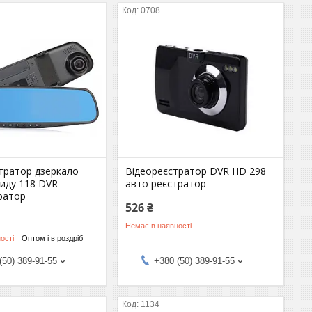
0708
стратор дзеркало
Відеореєстратор DVR HD 298
виду 118 DVR
авто реєстратор
ратор
526 ₴
Немає в наявності
ості
Оптом і в роздріб
(50) 389-91-55
+380 (50) 389-91-55
1134