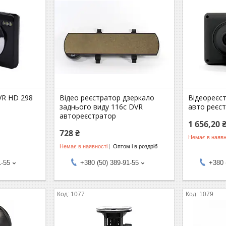
VR HD 298
Відео реєстратор дзеркало
Відеореєс
заднього виду 116c DVR
авто реєс
автореєстратор
1 656,20 
728 ₴
Немає в наявн
Немає в наявності
Оптом і в роздріб
1-55
+380 (50) 389-91-55
+380 
1077
1079