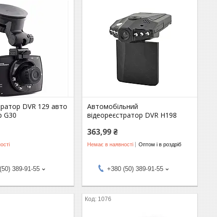
тратор DVR 129 авто
Автомобільний
р G30
відеореєстратор DVR H198
363,99 ₴
ості
Немає в наявності
Оптом і в роздріб
(50) 389-91-55
+380 (50) 389-91-55
1076