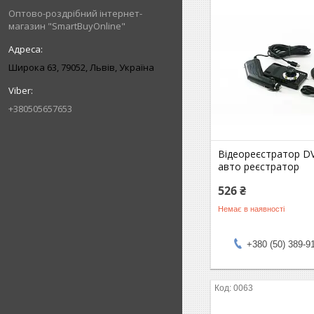
Оптово-роздрібний інтернет-
магазин "SmartBuyOnline"
Широка 63, 79052, Львів, Україна
+380505657653
Відеореєстратор D
авто реєстратор
526 ₴
Немає в наявності
+380 (50) 389-9
0063