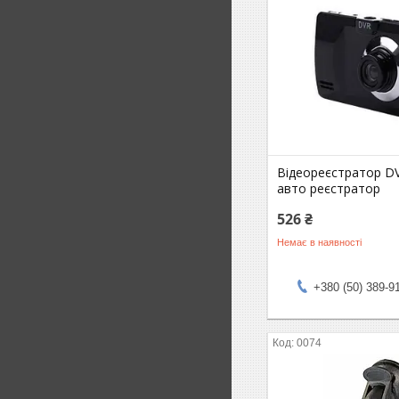
Відеореєстратор D
авто реєстратор
526 ₴
Немає в наявності
+380 (50) 389-9
0074