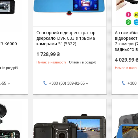
Сенсорний відеореєстратор
Автомобіл
дзеркало DVR C33 з трьома
відеореєст
VR K6000
камерами 5" (5522)
2 камери (
заднього в
1 728,99 ₴
4 029,99 
Немає в наявності
Оптом і в роздріб
 і в роздріб
Немає в наявн
1-55
+380 (50) 389-91-55
+380 