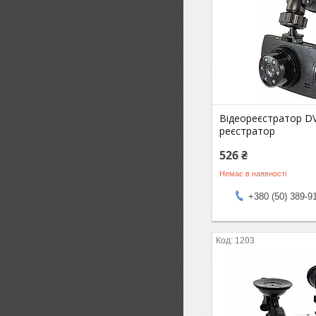
Відеореєстратор D
реєстратор
526 ₴
Немає в наявності
+380 (50) 389-9
1203