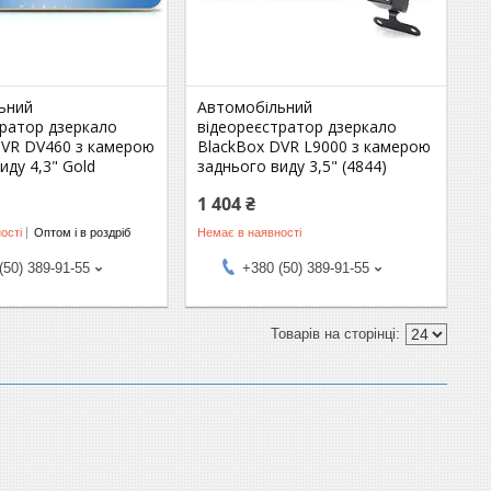
ьний
Автомобільний
тратор дзеркало
відеореєстратор дзеркало
DVR DV460 з камерою
BlackBox DVR L9000 з камерою
иду 4,3" Gold
заднього виду 3,5" (4844)
1 404 ₴
ості
Оптом і в роздріб
Немає в наявності
(50) 389-91-55
+380 (50) 389-91-55