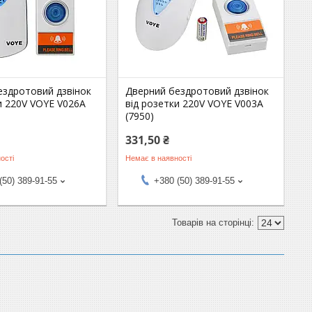
ездротовий дзвінок
Дверний бездротовий дзвінок
и 220V VOYE V026A
від розетки 220V VOYE V003A
(7950)
331,50 ₴
ості
Немає в наявності
(50) 389-91-55
+380 (50) 389-91-55