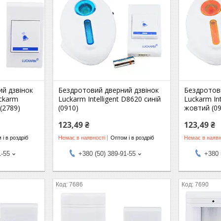
й дзвінок
Бездротовий дверний дзвінок
Бездротов
uckarm
Luckarm Intelligent D8620 синій
Luckarm In
 (2789)
(0910)
жовтий (09
123,49 ₴
123,49 ₴
 і в роздріб
Немає в наявності
Оптом і в роздріб
Немає в наявн
1-55
+380 (50) 389-91-55
+380 
7686
7690