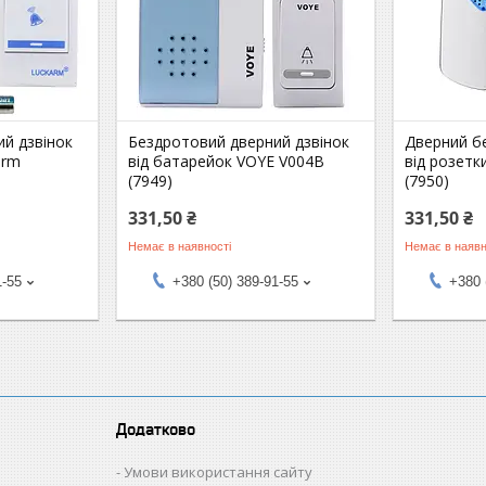
й дзвінок
Бездротовий дверний дзвінок
Дверний б
arm
від батарейок VOYE V004B
від розетк
(7949)
(7950)
331,50 ₴
331,50 ₴
Немає в наявності
Немає в наявн
1-55
+380 (50) 389-91-55
+380 
Додатково
Умови використання сайту