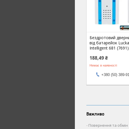
Бездротовий дверни
від батарейок Luck
Intelligent 681 (7691)
188,49 ₴
Немає в наявності
+380 (50) 389-9
Важливо
Повернення та обмін