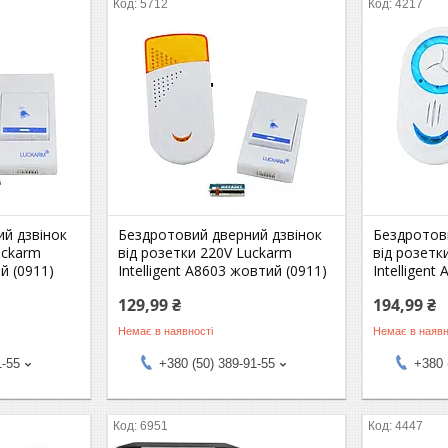
5712
4217
й дзвінок
Бездротовий дверний дзвінок
Бездротов
uckarm
від розетки 220V Luckarm
від розетк
ій (0911)
Intelligent A8603 жовтий (0911)
Intelligent
129,99 ₴
194,99 ₴
Немає в наявності
Немає в наявн
1-55
+380 (50) 389-91-55
+380 
6951
4447