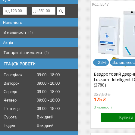
5547
Наявність
В наявності
1
Акція
Товари зі знижками
1
–23%
Залишилось
ГРАФІК РОБОТИ
Бездротовий дверни
Понеділок
09:00
18:00
Luckarm Intelligent 
Вівторок
09:00
18:00
(2788)
Середа
09:00
18:00
227,50 ₴
175 ₴
Четвер
09:00
18:00
В наявності
Пʼятниця
09:00
18:00
Купити
Субота
Вихідний
Неділя
Вихідний