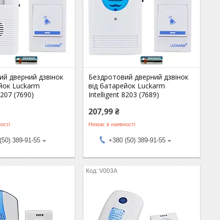
ий дверний дзвінок
Бездротовий дверний дзвінок
йок Luckarm
від батарейок Luckarm
 8207 (7690)
Intelligent 8203 (7689)
207,99 ₴
ості
Немає в наявності
(50) 389-91-55
+380 (50) 389-91-55
V003A