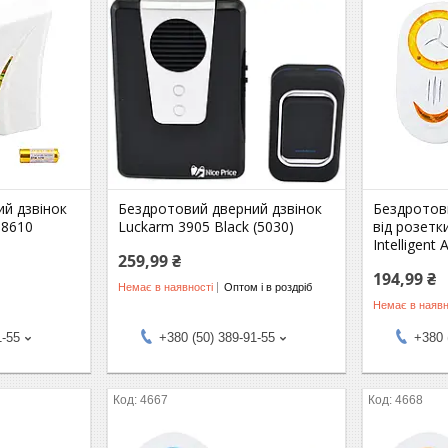
й дзвінок
Бездротовий дверний дзвінок
Бездротов
D8610
Luckarm 3905 Black (5030)
від розетк
Intelligent
259,99 ₴
194,99 ₴
Немає в наявності
Оптом і в роздріб
Немає в наявн
1-55
+380 (50) 389-91-55
+380 
4667
4668