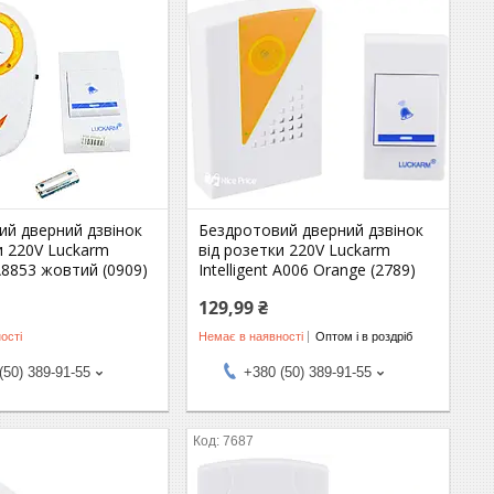
ий дверний дзвінок
Бездротовий дверний дзвінок
и 220V Luckarm
від розетки 220V Luckarm
 A8853 жовтий (0909)
Intelligent A006 Orange (2789)
129,99 ₴
ості
Немає в наявності
Оптом і в роздріб
(50) 389-91-55
+380 (50) 389-91-55
7687