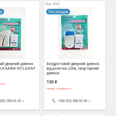
1054
аж
Топ продаж
ий дверний дзвінок
Бездротовий дверний дзвінок
LUCKARM INTLIGENT
від розетки 220в, квартирний
дзвінок
130 ₴
ості
Немає в наявності
(50) 389-91-55
+380 (50) 389-91-55