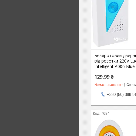
Бездротовий дверни
від розетки 220V L
Intelligent A006 Blue
129,99 ₴
Немає в наявності
Оптом
+380 (50) 389-9
7684