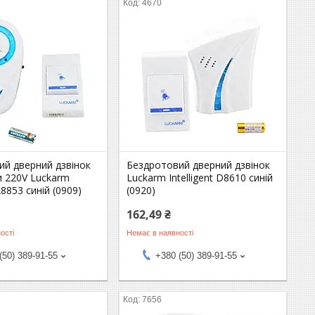
4670
ий дверний дзвінок
Бездротовий дверний дзвінок
и 220V Luckarm
Luckarm Intelligent D8610 синій
 A8853 синій (0909)
(0920)
162,49 ₴
ості
Немає в наявності
(50) 389-91-55
+380 (50) 389-91-55
7656