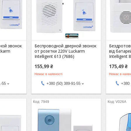
ной звонок
Беспроводной дверной звонок
Бездротов
ckarm
от розетки 220V Luckarm
від батаре
Intelligent 613 (7686)
Intelligent
155,99 ₴
175,49 ₴
Немає в наявності
Немає в наявн
1-55
+380 (50) 389-91-55
+380 
7949
V026A