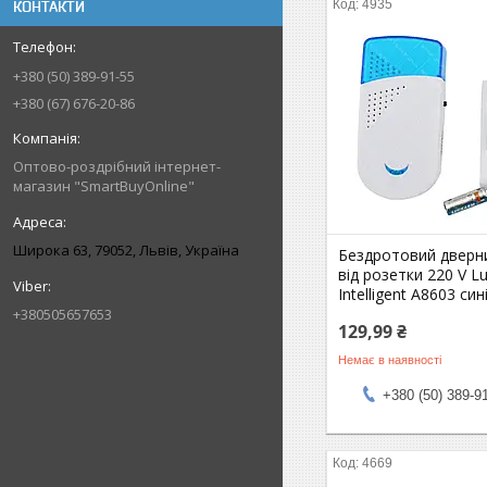
4935
КОНТАКТИ
+380 (50) 389-91-55
+380 (67) 676-20-86
Оптово-роздрібний інтернет-
магазин "SmartBuyOnline"
Широка 63, 79052, Львів, Україна
Бездротовий дверни
від розетки 220 V L
Intelligent A8603 син
+380505657653
129,99 ₴
Немає в наявності
+380 (50) 389-9
4669