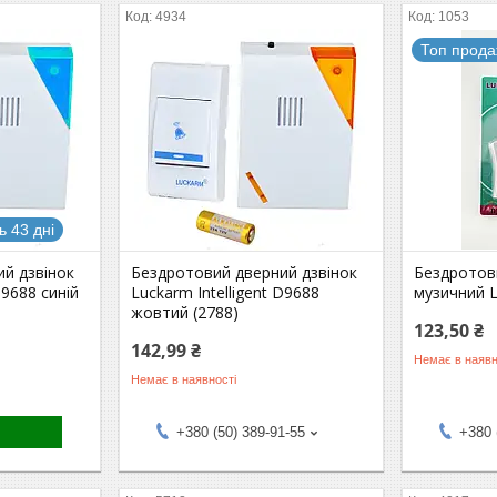
4934
1053
Топ прод
 43 дні
й дзвінок
Бездротовий дверний дзвінок
Бездротов
D9688 синій
Luckarm Intelligent D9688
музичний 
жовтий (2788)
123,50 ₴
142,99 ₴
Немає в наявн
Немає в наявності
+380 (50) 389-91-55
+380 