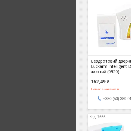
Бездротовий дверни
Luckarm Intelligent 
жовтий (0920)
162,49 ₴
Немає в наявності
+380 (50) 389-9
7656