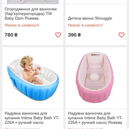
Огородження для ванночки
(бар'єр/перегородка) TM
Baby Dam Рожева
Дитяча ванна Shnuggle
Немає в наявності
Немає в наявності
780
390
₴
₴
Надувна ванночка для
Надувна ванночка для
купання Intime Baby Bath YT-
купання Intime Baby Bath YT-
226A + ручний насос
226A + ручний насос Рожева
Блакитна (3611)
(3612)