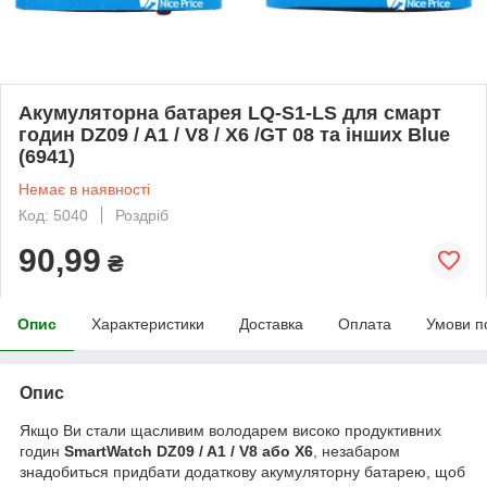
Акумуляторна батарея LQ-S1-LS для смарт
годин DZ09 / A1 / V8 / X6 /GT 08 та інших Blue
(6941)
Немає в наявності
Код: 5040
Роздріб
90,99
₴
Опис
Характеристики
Доставка
Оплата
Умови п
Опис
Якщо Ви стали щасливим володарем високо продуктивних
годин
SmartWatch DZ09 / A1 / V8 або X6
, незабаром
знадобиться придбати додаткову акумуляторну батарею, щоб