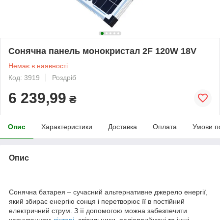
Сонячна панель монокристал 2F 120W 18V
Немає в наявності
Код: 3919
Роздріб
6 239,99
₴
Опис
Характеристики
Доставка
Оплата
Умови п
Опис
Сонячна батарея – сучасний альтернативне джерело енергії,
який збирає енергію сонця і перетворює її в постійний
електричний струм. З її допомогою можна забезпечити
харчуванням
ліхтарі
, світильники, радіоприймачі та інші