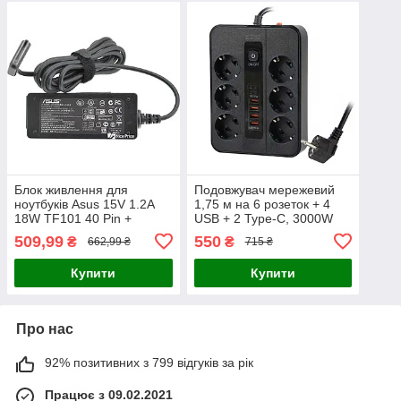
Блок живлення для
Подовжувач мережевий
ноутбуків Asus 15V 1.2A
1,75 м на 6 розеток + 4
18W TF101 40 Pin +
USB + 2 Type-C, 3000W
кабель живлення (3085)
Power Socket F54-2PD
509,99
550
₴
₴
662,99 ₴
715 ₴
Чорний
Купити
Купити
Про нас
92% позитивних з 799 відгуків за рік
Працює з 09.02.2021