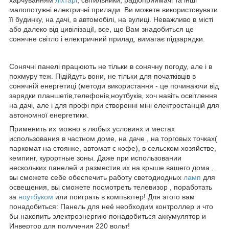
малопотужні електричні прилади. Ви можете використовувати
її будинку, на дачі, в автомобілі, на вулиці. Неважливо в місті
або далеко від цивілізації, все, що Вам знадобиться це
сонячне світло і електричний прилад, вимагає підзарядки.
Сонячні панелі працюють не тільки в сонячну погоду, але і в
похмуру теж. Підійдуть вони, не тільки для початківців в
сонячній енергетиці (методи використання - це починаючи від
зарядки планшетів,телефонів,ноутбуків, хоч навіть освітлення
на дачі, але і для профі при створенні міні електростанцій для
автономної енергетики.
Применить их можно в любых условиях и местах
использования в частном доме, на даче , на торговых точках(
паркомат на стоянке, автомат с кофе), в сельском хозяйстве,
кемпинг, курортные зоны. Даже при использовании
нескольких панелей и разместив их на крыше вашего дома ,
вы сможете себе обеспечить работу светодиодных
ламп
для
освещения, вы сможете посмотреть телевизор , поработать
за
ноутбуком
или поиграть в компьютер! Для этого вам
понадобиться: Панель для неё необходим контроллер и что
бы накопить электроэнергию понадобиться аккумулятор и
Инвертор для получения 220 вольт!