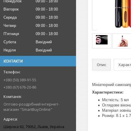
Понеділок
09:00
18:00
Вівторок
09:00
18:00
Середа
09:00
18:00
Четвер
09:00
18:00
Пʼятниця
09:00
18:00
Субота
Вихідний
Неділя
Вихідний
КОНТАКТИ
Опис
Харак
+380 (50) 389-91-55
Мініатюрний самозап
+380 (67) 676-20-86
Характеристики:
Місткість: 5 мл
Оптово-роздрібний інтернет-
Оглядове віконц
магазин "SmartBuyOnline"
Матеріал зовніш
Розмір: 8.1 х 1.
Широка 63, 79052, Львів, Україна