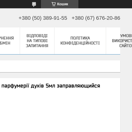
Кошик
+380 (50) 389-91-55
+380 (67) 676-20-86
ВІДПОВІДІ
УМОВ
РНЕННЯ
ПОЛІТИКА
НА ТИПОВІ
ВИКОРИС
ОБМІН
КОНФІДЕНЦІЙНОСТІ
ЗАПИТАННЯ
САЙТ
і парфумерії духів 5мл заправляющийся