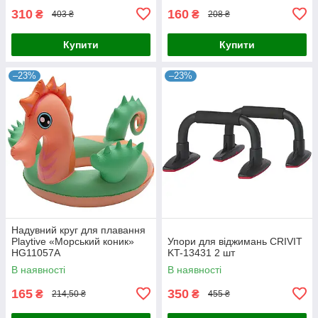
310
160
₴
₴
403 ₴
208 ₴
Купити
Купити
–23%
–23%
Надувний круг для плавання
Playtive «Морський коник»
Упори для віджимань CRIVIT
HG11057A
KT-13431 2 шт
В наявності
В наявності
165
350
₴
₴
214,50 ₴
455 ₴