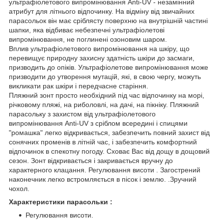
ультрафіолетового випромінювання Anti-UV - незамінний
атрибут для літнього відпочинку. На відміну від звичайних
парасольок він має сріблясту поверхню на внутрішній частині
шапки, яка відбиває небезпечні ультрафіолетові
випромінювання, не поглинені озоновим шаром.
Вплив ультрафіолетового випромінювання на шкіру, що
перевищує природну захисну здатність шкіри до засмаги,
призводить до опіків. Ультрафіолетове випромінювання може
призводити до утворення мутацій, які, в свою чергу, можуть
викликати рак шкіри і передчасне старіння.
Пляжний зонт просто необхідний під час відпочинку на морі,
річковому пляжі, на риболовлі, на дачі, на пікніку. Пляжний
парасольку з захистом від ультрафіолетового
випромінювання Anti-UV з сріблом всередині і спицями
"ромашка" легко відкривається, забезпечить повний захист від
сонячних променів в літній час, і забезпечить комфортний
відпочинок в спекотну погоду. Сховає Вас від дощу в дощовий
сезон. Зонт відкривається і закривається вручну до
характерного клацання. Регулювання висоти . Загострений
наконечник легко встромляється в пісок і землю. .Зручний
чохол.
Характеристики парасольки :
Регулювання висоти.