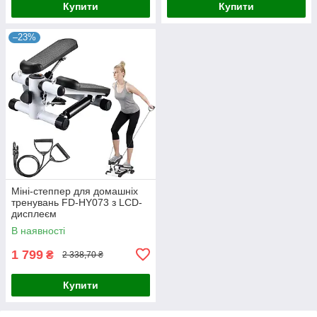
Купити
Купити
–23%
Міні-степпер для домашніх
тренувань FD-HY073 з LCD-
дисплеєм
В наявності
1 799
₴
2 338,70 ₴
Купити