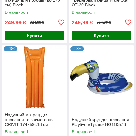
см) Black
OT-20 Black
В наявності
В наявності
249,99
249,99
₴
₴
324,99 ₴
324,99 ₴
Купити
Купити
–23%
–23%
Надувний матрац для
плавання та засмагання
Надувний круг для плавання
CRIVIT 174×59×18 см
Playtive «Тукан» HG11057B
HG12643-D Orange
В наявності
В наявності