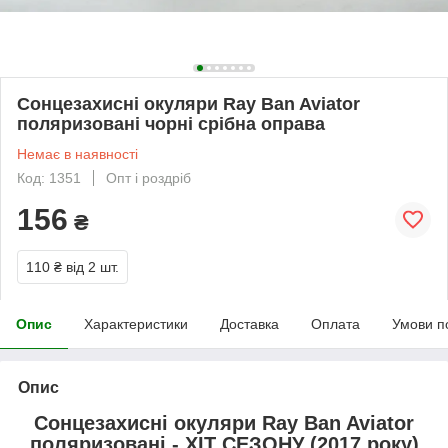
Сонцезахисні окуляри Ray Ban Aviator
поляризовані чорні срібна оправа
Немає в наявності
Код: 1351
Опт і роздріб
156
₴
110 ₴
від 2 шт.
Опис
Характеристики
Доставка
Оплата
Умови п
Опис
Сонцезахисні окуляри Ray Ban Aviator
поляризовані
- ХІТ СЕЗОНУ (2017 року)