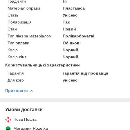
Градієнти
Ні
Матеріал оправи
Пластмаса
Стать
Унісекс
Поляризація
Так
Стан
Новий
Тип лінз за матеріалом
Полікарбонатні
Тип оправи
Обідкові
Колір
Чорний
Колір лінз
Чорний
Користувальницькі характеристики
Гарантія
гарантія від продавця
Для кого
унісекс
Приховати
Умови доставки
Нова Пошта
Магазини Rozetka