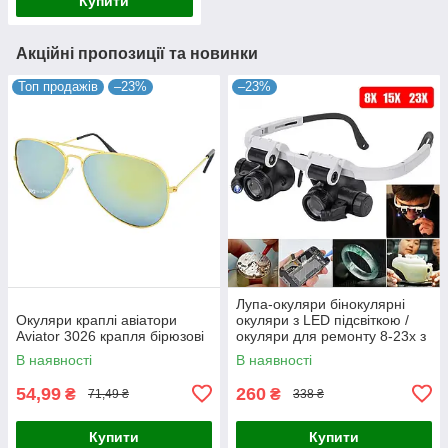
Купити
Акційні пропозиції та новинки
Топ продажів
–23%
–23%
Лупа-окуляри бінокулярні
Окуляри краплі авіатори
окуляри з LED підсвіткою /
Aviator 3026 крапля бірюзові
окуляри для ремонту 8-23х з
підвіткою
В наявності
В наявності
54,99
260
₴
₴
71,49 ₴
338 ₴
Купити
Купити