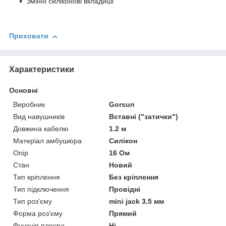
Змінні силіконові вкладиші
Приховати
Характеристики
Основні
Виробник
Gorsun
Вид навушників
Вставні ("затички")
Довжина кабелю
1.2 м
Матеріал амбушюра
Силікон
Опір
16 Ом
Стан
Новий
Тип кріплення
Без кріплення
Тип підключення
Провідні
Тип роз'єму
mini jack 3.5 мм
Форма роз'єму
Прямий
Функція плеєра
Ні