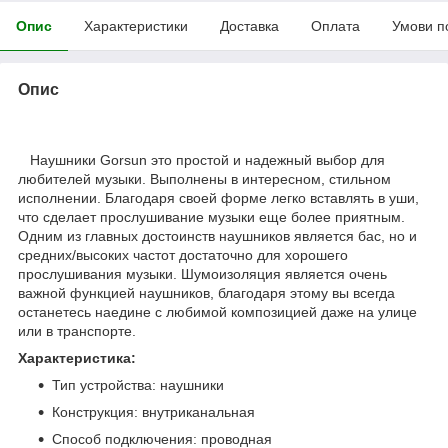
Опис
Характеристики
Доставка
Оплата
Умови п
Опис
Наушники Gorsun это простой и надежный выбор для
любителей музыки. Выполнены в интересном, стильном
исполнении. Благодаря своей форме легко вставлять в уши,
что сделает прослушивание музыки еще более приятным.
Одним из главных достоинств наушников является бас, но и
средних/высоких частот достаточно для хорошего
прослушивания музыки. Шумоизоляция является очень
важной функцией наушников, благодаря этому вы всегда
останетесь наедине с любимой композицией даже на улице
или в транспорте.
Характеристика:
Тип устройства: наушники
Конструкция: внутриканальная
Способ подключения: проводная