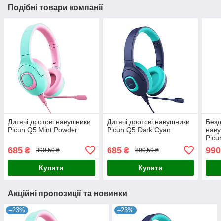
Подібні товари компанії
Дитячі дротові навушники
Дитячі дротові навушники
Безд
Picun Q5 Mint Powder
Picun Q5 Dark Cyan
наву
Picu
Gre
685
685
990
₴
₴
890,50 ₴
890,50 ₴
Купити
Купити
Акційні пропозиції та новинки
–23%
–23%