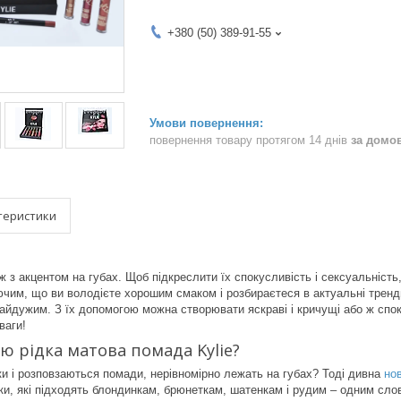
+380 (50) 389-91-55
повернення товару протягом 14 днів
за домо
теристики
яж з акцентом на губах. Щоб підкреслити їх спокусливість і сексуальніст
ючим, що ви володієте хорошим смаком і розбираєтеся в актуальні тренд
байдужим. З їх допомогою можна створювати яскраві і кричущі або ж спокі
ваги!
ю рідка матова помада Kylie?
и і розповзаються помади, нерівномірно лежать на губах? Тоді дивна
но
нки, які підходять блондинкам, брюнеткам, шатенкам і рудим – одним слов