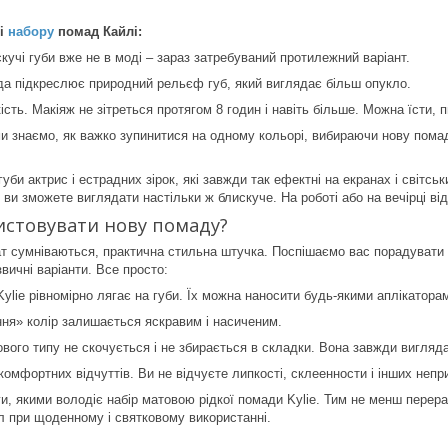
ті
набору
помад Кайлі:
кучі губи вже не в моді – зараз затребуваний протилежний варіант.
да підкреслює природний рельєф губ, який виглядає більш опукло.
ість. Макіяж не зітреться протягом 8 годин і навіть більше. Можна їсти, 
 ми знаємо, як важко зупинитися на одному кольорі, вибираючи нову помад
уби актрис і естрадних зірок, які завжди так ефектні на екранах і світсь
 ви зможете виглядати настільки ж блискуче. На роботі або на вечірці ві
истовувати нову помаду?
ат сумніваються, практична стильна штучка. Поспішаємо вас порадувати 
вичні варіанти. Все просто:
ylie рівномірно лягає на губи. Їх можна наносити будь-якими аплікатора
ння» колір залишається яскравим і насиченим.
вого типу не скочується і не збирається в складки. Вона завжди вигляд
комфортних відчуттів. Ви не відчуєте липкості, склеенности і інших неп
аги, якими володіє набір матовою рідкої помади Kylie. Тим не менш перер
ал при щоденному і святковому використанні.