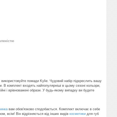
вленістю
ь, використовуйте помади Kylie. Чудовий набір підкреслить вашу
и. В комплект входять найпопулярніші в цьому сезоні кольори,
йні і врівноважені образи. У будь-якому випадку ви будете
винка
вам обов'язково сподобається. Комплект включає в себе
ом, всім! Він відрізняється від інших видів
косметики
для губ