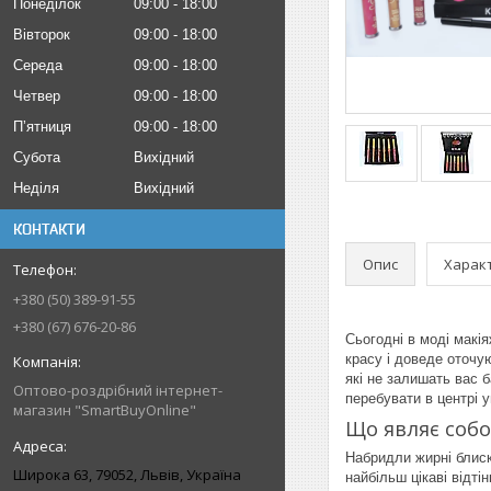
Понеділок
09:00
18:00
Вівторок
09:00
18:00
Середа
09:00
18:00
Четвер
09:00
18:00
Пʼятниця
09:00
18:00
Субота
Вихідний
Неділя
Вихідний
КОНТАКТИ
Опис
Харак
+380 (50) 389-91-55
+380 (67) 676-20-86
Сьогодні в моді макі
красу і доведе оточу
які не залишать вас 
Оптово-роздрібний інтернет-
перебувати в центрі у
магазин "SmartBuyOnline"
Що являє собо
Набридли жирні блиск
Широка 63, 79052, Львів, Україна
найбільш цікаві відті