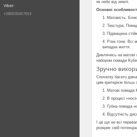
як небо від землі.
Основні особливос
+380505657653
Матовість. Блис
Текстура. Пома
Підвищена стійк
Різні тони. Всі
випадки життя.
Дивлячись на матові г
набором помади Kylie
Зручно викор
Спочатку багато дівч
цим критерієм більш з
Матові помади K
В процесі «носі
Губна помада но
Відсутність дис
І це ще не всі перев
розкриє свій потенці