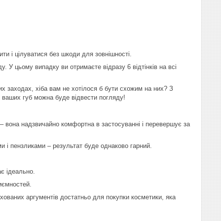
пити і цілуватися без шкоди для зовнішності.
у. У цьому випадку ви отримаєте відразу 6 відтінків на всі
ких заходах, хіба вам не хотілося б бути схожим на них? З
д ваших губ можна буде відвести погляду!
– вона надзвичайно комфортна в застосуванні і перевершує за
ми і пензликами – результат буде однаково гарний.
ає ідеально.
риємностей.
ахованих аргументів достатньо для покупки косметики, яка