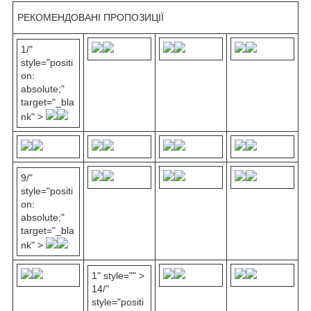
РЕКОМЕНДОВАНІ ПРОПОЗИЦІЇ
1/"
style="positi
on:
absolute;"
target="_bla
nk" >
9/"
style="positi
on:
absolute;"
target="_bla
nk" >
1" style="" >
14/"
style="positi