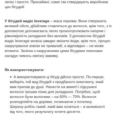
легко і просто. Принаймні, саме так стверджують виробники
цих бігудей.
У бігудей мадіс leverage
– маса переваг. Вони створюють
великий обсяг, дбайливо ставляться до волосся, крім того, з їх
допомогою допомагають легко проконтролювати напрям і
рівномірність укладання без заломів. З допомогою бігудей
мадіс leverage можна швидко змінити імідж, крім того, процес
накручування зовсім не тривалий, а відповідно – не може
втомити. Зачіска з накрученими цими бігудями локонами
нагадує чимось хімічну завивку.
Як використовувати:
А використовувати ці бігуді дійсно просто. По-перше,
виберіть той вид бігудей з придбаного комплекту, який
вам припав до душі. Нанести на вимиті і підсушені
волосся трошки пінки для укладання. Потрібно, щоб
волосся були вологими – на 60% — 70%. Волосся
розподіляйте на доріжки, починаючи з потилиці.
Ширину робіть такий, який вам хочеться – в залежності
від того, якого результату хочете досягти.