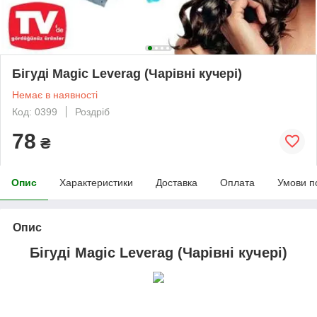
Бігуді Magic Leverag (Чарівні кучері)
Немає в наявності
Код: 0399
Роздріб
78
₴
Опис
Характеристики
Доставка
Оплата
Умови п
Опис
Бігуді Magic Leverag (Чарівні кучері)