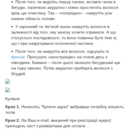
Після того, як виділіть першу пасмо, вставте гачок в
бигудю, паличкою акуратно і ніжно простягніть волосся
крізь цю пластину. Так – «попрядно» - накрутіть усю
нижню область голови.
У скроневій та тім'яній зонах накрутіть волосся в
залежності від того, яку зачіску хочете отримати. А що
стосується послідовності, то вона повинна бути тією ж,
що і при накручуванні потиличної частини.
Після того, як накрутіть все волосся, підсушіть їх
феном
. Просушіть «конструкцію» на голові десь з
півгодини. Бажано – після цього залиште бигудюшки ще
на пару хвилин. Потім акуратно приберіть волосся з
бігудей.
Купівля
Крок 1.
Натисніть "Купити зараз" вибравши потрібну кількість
лотів.
Крок 2.
На Ваш e-mail, вказаний при реєстрації аукро)
приходить лист з реквізитами для оплати.