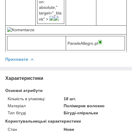
on:
absolute;"
target="_bla
nk" >
PaneleAllegro.pl
Приховати
Характеристики
Основні атрибути
Кількість в упаковці
18 шт.
Матеріал
Полімерне волокно
Тип бігуді
Бігуді-спіральки
Користувальницькі характеристики
Стан
Нове