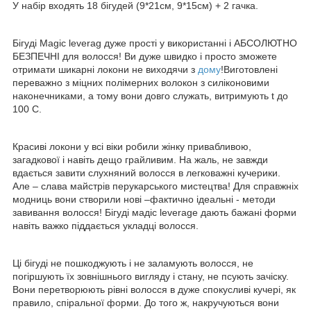
У набір входять 18 бігудей (9*21см, 9*15см) + 2 гачка.
Бігуді Magic leverag дуже прості у використанні і АБСОЛЮТНО
БЕЗПЕЧНІ для волосся! Ви дуже швидко і просто зможете
отримати шикарні локони не виходячи з
дому
!Виготовлені
переважно з міцних полімерних волокон з силіконовими
наконечниками, а тому вони довго служать, витримують t до
100 С.
Красиві локони у всі віки робили жінку привабливою,
загадкової і навіть дещо грайливим. На жаль, не завжди
вдається завити слухняний волосся в легковажні кучерики.
Але – слава майстрів перукарського мистецтва! Для справжніх
модниць вони створили нові –фактично ідеальні - методи
завивання волосся! Бігуді мадіс leverage дають бажані форми
навіть важко піддається укладці волосся.
Ці бігуді не пошкоджують і не заламують волосся, не
погіршують їх зовнішнього вигляду і стану, не псують зачіску.
Вони перетворюють рівні волосся в дуже спокусливі кучері, як
правило, спіральної форми. До того ж, накручуються вони