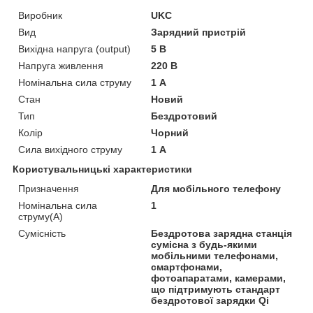
Виробник
UKC
Вид
Зарядний пристрій
Вихідна напруга (output)
5 В
Напруга живлення
220 В
Номінальна сила струму
1 А
Стан
Новий
Тип
Бездротовий
Колір
Чорний
Сила вихідного струму
1 А
Користувальницькі характеристики
Призначення
Для мобільного телефону
Номінальна сила
1
струму(А)
Сумісність
Бездротова зарядна станція
сумісна з будь-якими
мобільними телефонами,
смартфонами,
фотоапаратами, камерами,
що підтримують стандарт
бездротової зарядки Qi