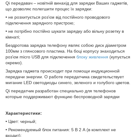
Qi передавач – новітній винахід для зарядки Ваших гаджетів,
що дозволяє полегшити процес їх зарядки:
• не розхитується роз'єм від постійного проводового
підключення зарядного пристрою;
• не потрібно постійно шукати зарядку або вільну розетку в
кімнаті;
Бездротова зарядка телефону являє собою диск діаметром
100мм з глянсового пластика. На боці корпусу знаходиться
роз'єм micro USB для підключення
блоку живлення
(купується
окремо).
Зарядка гаджета происходит при помощи индукционной
передачи энергии. О работе передатчика свидетельствует
мигание LED светодиоды синего, зеленого и голубого цветов.
Qi передатчик разработан специально для телефонов
которые поддерживают функцию беспроводной зарядки
Характеристики:
• Цвет: черный;
• Рекомендуемый блок питания: 5 В 2 А (в комплект не
входит);