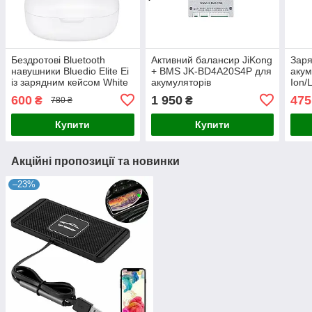
Бездротові Bluetooth
Активний балансир JiKong
Заря
навушники Bluedio Elite Ei
+ BMS JK-BD4A20S4P для
акум
із зарядним кейсом White
акумуляторів
Ion/
LiFePO4/LTO 8S-20S 40A
Liito
600
1 950
475
₴
₴
780 ₴
балансування 0.4A
Купити
Купити
Акційні пропозиції та новинки
–23%