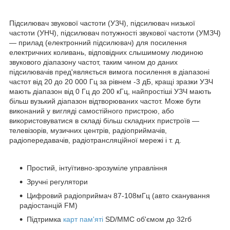
Підсилювач звукової частоти (УЗЧ), підсилювач низької
частоти (УНЧ), підсилювач потужності звукової частоти (УМЗЧ)
— прилад (електронний підсилювач) для посилення
електричних коливань, відповідних слышимому людиною
звукового діапазону частот, таким чином до даних
підсилювачів пред'являється вимога посилення в діапазоні
частот від 20 до 20 000 Гц за рівнем -3 дБ, кращі зразки УЗЧ
мають діапазон від 0 Гц до 200 кГц, найпростіші УЗЧ мають
більш вузький діапазон відтворюваних частот. Може бути
виконаний у вигляді самостійного пристрою, або
використовуватися в складі більш складних пристроїв —
телевізорів, музичних центрів, радіоприймачів,
радіопередавачів, радіотрансляційної мережі і т. д.
Простий, інтуїтивно-зрозуміле управління
Зручні регулятори
Цифровий радіоприймач 87-108мГц (авто сканування
радіостанцій FM)
Підтримка
карт пам'яті
SD/MMC об'ємом до 32гб