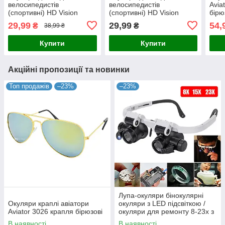
велосипедистів
велосипедистів
Avia
(спортивні) HD Vision
(спортивні) HD Vision
бірю
чорні
чорні
29,99
29,99
54,
₴
₴
38,99 ₴
Купити
Купити
Акційні пропозиції та новинки
Топ продажів
–23%
–23%
Лупа-окуляри бінокулярні
Окуляри краплі авіатори
окуляри з LED підсвіткою /
Aviator 3026 крапля бірюзові
окуляри для ремонту 8-23х з
підвіткою
В наявності
В наявності