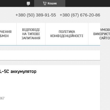
Кошик
+380 (50) 389-91-55
+380 (67) 676-20-86
ВІДПОВІДІ
УМОВ
РНЕННЯ
ПОЛІТИКА
НА ТИПОВІ
ВИКОРИС
ОБМІН
КОНФІДЕНЦІЙНОСТІ
ЗАПИТАННЯ
САЙТ
L-5C аккумулятор
067