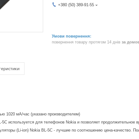
+380 (50) 389-91-55
повернення товару протягом 14 днів
за домо
теристики
тью 1020 мА/час (указано производителем)
L-5C используется для телефонов Nokia и позволяет продолжительное вр
уляторы (Li-ion) Nokia BL-5C - лучшие по соотношению цена-качество. 