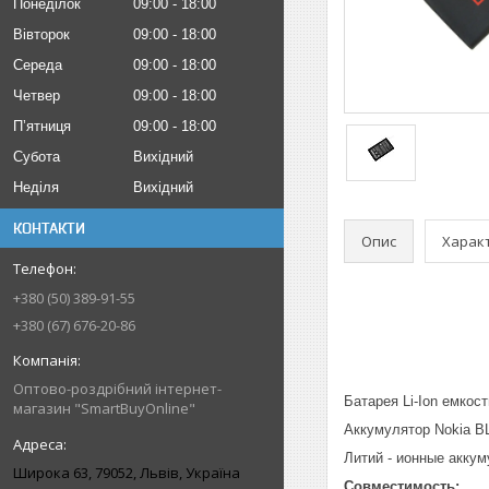
Понеділок
09:00
18:00
Вівторок
09:00
18:00
Середа
09:00
18:00
Четвер
09:00
18:00
Пʼятниця
09:00
18:00
Субота
Вихідний
Неділя
Вихідний
КОНТАКТИ
Опис
Харак
+380 (50) 389-91-55
+380 (67) 676-20-86
Оптово-роздрібний інтернет-
Батарея Li-Ion емкос
магазин "SmartBuyOnline"
Аккумулятор Nokia B
Литий - ионные аккум
Широка 63, 79052, Львів, Україна
Совместимость: