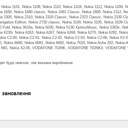
 Nokia 1101, Nokia 1108, Nokia 1110, Nokia 1110i, Nokia 1112, Nokia 1200, 
ia 1650, Nokia 1680 classic, Nokia 1681 Classic, Nokia 1800, Nokia 2112, No
ia 2300, Nokia 2310, Nokia 2320 Classic, Nokia 2323 Classic, Nokia 2330 Cl
vigation Edition, Nokia 2730 classic, Nokia 3100, Nokia 3105, Nokia 3109 C
0 Fold, Nokia 3610a, Nokia 5030, Nokia 5130 XpressMusic, Nokia 5303c, Nok
ia 6230i, Nokia 6263, Nokia 6267, Nokia 6268, Nokia 6270, Nokia 6282, Noki
okia C2-00, Nokia C2-01, Nokia C2-02, Nokia C2-03, Nokia C2-06, Nokia X2-0
0, Nokia 6680, Nokia 6681, Nokia 6682, Nokia 7610, Nokia Asha 202, Nokia 
kia N91, Nokia X2-05, VODAFONE 702NK, VODAFONE 702NKII, VODAFONE
реї буде нижчою, ніж вказана виробником.
я замовлення