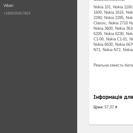
Nokia 101, Nokia 1100,
1600, Nokia 1616, Nok
+380505657653
2280, Nokia 2285, Nok
Classic, Nokia 2710 Na
Nokia 3600, Nokia 361
6205, Nokia 6230, Nok
C1-00, Nokia C1-01, N
Nokia 6630, Nokia 667
N71, Nokia N72, No
Реальна ємність бата
Інформація дл
Ціна:
57,07 ₴