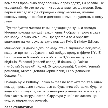
помогает правильно подобранный образ одежды и различных
украшений. Но это не один из самых главных факторов. Ведь
первый взгляд всегда обращён к лицу человека, именно
поэтому следует особое и должное внимание уделять своему
лицу.
Тут требуется чистота кожи, подходящая тушь и помада.
Именно помада придаёт законченный образ, а также может
его кардинально изменить. Предлагаем вам обратить
внимание на матовую жидкую помаду Kylie Birthday Edition.
Міні-колекція даної рідкої помади стане відмінною покупкою,
якщо ви ще не пробували який-небудь продукт фірми KYLIE.
Ви отримаєте 6 міні-блисків обсягом 0,65 мл наступних
відтінків: Exposed (теплий середній бежевий), Dolcke
(глибокий бежевий), Kokok (блідо-рожевий), Candyk (теплий
рожевий), Kristen (теплий коричневий) і Leo (глибокий
бордовий).
Помада Kylie Birthday Edition виграє по всіх категоріях в інших
помад, прекрасно тримається за будь-яких обставин, будь то
вода або поцілунок, також рівномірно розподіляється по губі
без якихось незручностей. Структура у неї оксамитова, це
чудово підкреслює рельєф.
Характеристики: