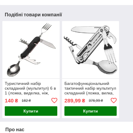
Подібні товари компанії
Туристичний набір
Багатофункціональний
складаний (мультитул) 6 в
тактичний набір мультитул
1 (ложка, виделка, ніж,
складаний (ложка, вилка,
відкривачка, штопор) Black
ніж) 5 в 1 E-TAC A-51
140
289,99
₴
₴
182 ₴
376,99 ₴
Silver
Купити
Купити
Про нас