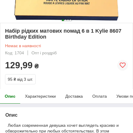
Набір рідких матових помад 6 в 1 Kylie 8607
Birthday Edition
Немає в наявності
Код: 1704
Опт і роздріб
129,99
₴
95 ₴
від 3 шт.
Опис
Характеристики
Доставка
Оплата
Умови п
Опис
Любая современная девушка хочет выглядеть красиво и
обворожительно при любых обстоятельствах. В этом