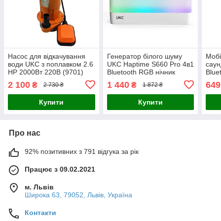
Насос для відкачування
Генератор білого шуму
Мобі
води UKC з поплавком 2.6
UKC Haptime S660 Pro 4в1
саун
HP 2000Вт 220В (9701)
Bluetooth RGB нічник
Blue
(10352)
2 100
1 440
649
₴
₴
2 730 ₴
1 872 ₴
Купити
Купити
Про нас
92% позитивних з 791 відгука за рік
Працює з 09.02.2021
м. Львів
Широка 63, 79052, Львів, Україна
Контакти