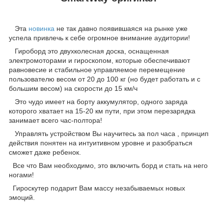
Эта
новинка
не так давно появившаяся на рынке уже
успела привлечь к себе огромное внимание аудитории!
Гироборд это двухколесная доска, оснащенная
электромоторами и гироскопом, которые обеспечивают
равновесие и стабильное управляемое перемещение
пользователю весом от 20 до 100 кг (но будет работать и с
большим весом) на скорости до 15 км/ч
Это чудо имеет на борту аккумулятор, одного заряда
которого хватает на 15-20 км пути, при этом перезарядка
занимает всего час-полтора!
Управлять устройством Вы научитесь за пол часа , принцип
действия понятен на интуитивном уровне и разобраться
сможет даже ребенок.
Все что Вам необходимо, это включить борд и стать на него
ногами!
Гироскутер подарит Вам массу незабываемых новых
эмоций.