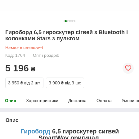
Гироборд 6,5 гироскутер сігвей з Bluetooth і
колонками Stars з пультом
Немає в наявності
Код: 1764
Опт і роздріб
5 196
₴
3 950 ₴
від 2 шт.
3 900 ₴
від 3 шт.
Опис
Характеристики
Доставка
Оплата
Умови п
Опис
Гироборд
6,5 гироскутер сигвей
SmartWay оригинал