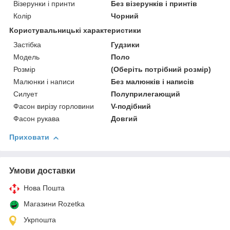
Візерунки і принти
Без візерунків і принтів
Колір
Чорний
Користувальницькі характеристики
Застібка
Гудзики
Модель
Поло
Розмір
(Оберіть потрібний розмір)
Малюнки і написи
Без малюнків і написів
Силует
Полуприлегающий
Фасон вирізу горловини
V-подібний
Фасон рукава
Довгий
Приховати
Умови доставки
Нова Пошта
Магазини Rozetka
Укрпошта