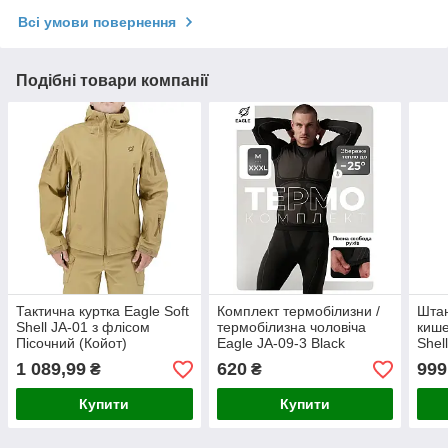
Всі умови повернення
Подібні товари компанії
Тактична куртка Eagle Soft
Комплект термобілизни /
Штан
Shell JA-01 з флісом
термобілизна чоловіча
кише
Пісочний (Койот)
Eagle JA-09-3 Black
Shel
(термо-білизна, зимова,
1 089,99
620
999
₴
₴
тактична)
Купити
Купити