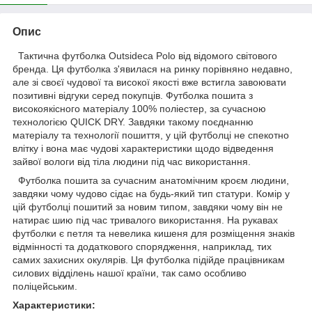
Опис
Тактична футболка Outsideca Polo від відомого світового
бренда. Ця футболка з'явилася на ринку порівняно недавно,
але зі своєї чудової та високої якості вже встигла завоювати
позитивні відгуки серед покупців. Футболка пошита з
високоякісного матеріалу 100% поліестер, за сучасною
технологією QUICK DRY. Завдяки такому поєднанню
матеріалу та технології пошиття, у цій футболці не спекотно
влітку і вона має чудові характеристики щодо відведення
зайвої вологи від тіла людини під час використання.
Футболка пошита за сучасним анатомічним кроєм людини,
завдяки чому чудово сідає на будь-який тип статури. Комір у
цій футболці пошитий за новим типом, завдяки чому він не
натирає шию під час тривалого використання. На рукавах
футболки є петля та невелика кишеня для розміщення знаків
відмінності та додаткового спорядження, наприклад, тих
самих захисних окулярів. Ця футболка підійде працівникам
силових відділень нашої країни, так само особливо
поліцейським.
Характеристики: