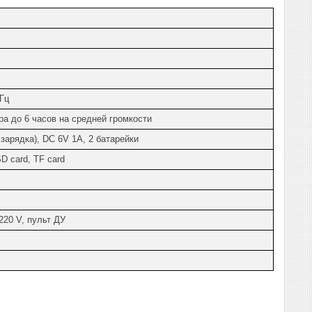
Гц
ра до 6 часов на средней громкости
+зарядка), DC 6V 1A, 2 батарейки
D card, TF card
220 V, пульт ДУ