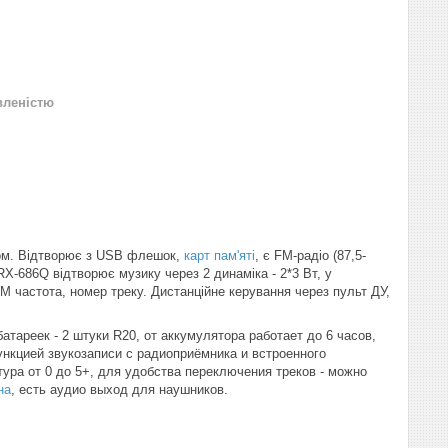
вленістю
ом. Відтворює з USB флешок,
карт пам'яті
, є FM-радіо (87,5-
 RX-686Q відтворює музику через 2 динаміка - 2*3 Вт, у
 частота, номер треку. Дистанційне керування через пульт ДУ,
атареек - 2 штуки R20, от аккумулятора работает до 6 часов,
ункцией звукозаписи с радиоприёмника и встроенного
ура от 0 до 5+, для удобства переключения треков - можно
на
, есть аудио выход для наушников.