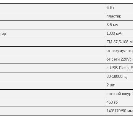
6 Вт
пластик
3.5 мм
тор
1000 мАч
FM 87,5-108 М
от аккумулято
от сети 220V(
с USB Flash, S
80-18000Гц
2 шт
сетевой шнур 
460 гр
140*170*90 мм