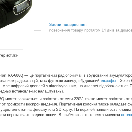
повернення товару протягом 14 днів
за домо
теристики
lon RX-686Q
— це портативний радіоприймач з вбудованим акумулятор
ованием радіостанцій, має функцію запису, вбудований
мікрофон
. Golon
Має цифровий дисплей з підсвічуванням, на дисплеї відображаються FM
редньо встановлених налаштувань).
Q может заряжаться и работать от сети 220V, также может работать от б
 от громкости воспроизведения. Портативная колонка также обладает ф
уществляется на флешку или SD карту. На верхней панели есть клавиат
 или переключать радиостанции. В приёмник есть телескопическая
антен