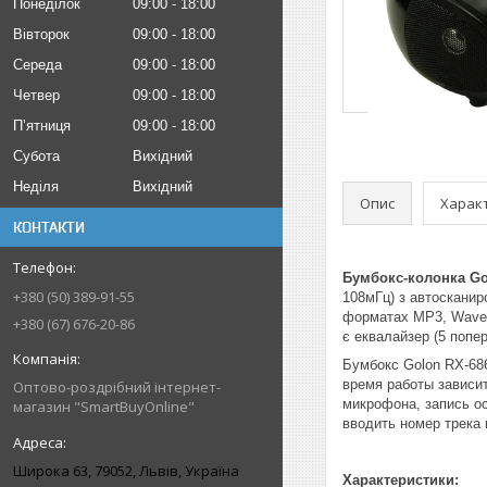
Понеділок
09:00
18:00
Вівторок
09:00
18:00
Середа
09:00
18:00
Четвер
09:00
18:00
Пʼятниця
09:00
18:00
Субота
Вихідний
Неділя
Вихідний
Опис
Харак
КОНТАКТИ
Бумбокс-колонка Go
+380 (50) 389-91-55
108мГц) з автосканир
форматах MP3, Wave. 
+380 (67) 676-20-86
є еквалайзер (5 попе
Бумбокс Golon RX-686
время работы зависит
Оптово-роздрібний інтернет-
микрофона, запись ос
магазин "SmartBuyOnline"
вводить номер трека
Широка 63, 79052, Львів, Україна
Характеристики: