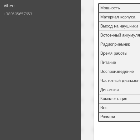
Мощность
+380505657653
Материал корпуса
Выход на наушники
Встоенный аккумуля
Радиоприемник
Время работы
Питание
Воспроизведение
Частотный диапазон
Динамики
Комплектация
Вес
Розміри