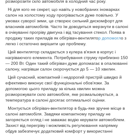
розморозити скло автомобіля в холодний час року.
Ні для кого не секрет, що навіть у новобраних іномарках
салон на холостому ходу прогрівається дуже повільно. У
умовах суворої зими, це створює сильний дискомфорт для
власників автомобілів. Часто їм доводиться мерзнути в салоні
в очікуванні прогріву двигуна і від тасування стекол. Поява в
продажу таких приладів як обігрівач-вентилято
р допомогл
о з
легко і остаточно вирішити цю проблему.
Цей вентилятор складається з кулера в'язня в корпус і
нагріваючого елемента. Потребування струму приблизно 150
— 200 Вт. Один такий обігрівач дуже допомагає в опалюванні
салону, нагрівши салон скорочується до 5 — 10 хвилин.
Цей сучасний, компактний і недорогий пристрій швидко й
ефективно виконує свої функціональні обов’язки. За
допомогою цього приладу за кілька хвилин можна
розморожувати скло автомобіля, яке розмальовується, а
температура в салоні досягає оптимальної оцінки.
Монтується обігрівач-вентилятор в будь-яке зручне місце в
салоні автомобіля. Завдяки компактному приладу не
загоряється огляд і не заважає водію керувати автомобілем.
Захист від перегріву і можливість регулювання напрямку
обдув забезпечує додатковий комфорт у використанні