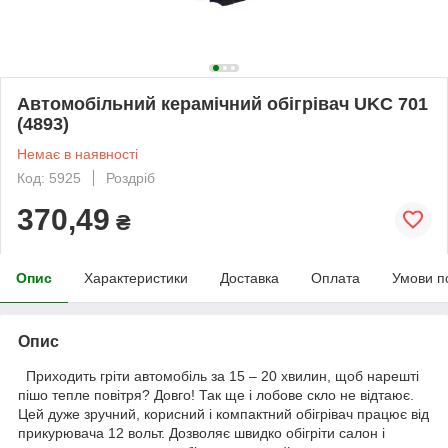
Автомобільний керамічний обігрівач UKC 701
(4893)
Немає в наявності
Код: 5925
Роздріб
370,49
₴
Опис
Характеристики
Доставка
Оплата
Умови п
Опис
Приходить гріти автомобіль за 15 – 20 хвилин, щоб нарешті
пішо тепле повітря? Довго! Так ще і лобове скло не відтаює.
Цей дуже зручний, корисний і компактний обігрівач працює від
прикурювача 12 вольт. Дозволяє швидко обігріти салон і