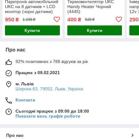
Парктронік автомобільний
Термовентилятор UKC
Інве
UKC на 8 датчиків + LCD
Handy Heater Чорний
напр
монітор (чорні датчики)
(4445)
12v 
(4904)
950
400
290
₴
₴
1 235 ₴
520 ₴
Купити
Купити
Про нас
92% позитивних з 788 відгуків за рік
Працює з 09.02.2021
м. Львів
Широка 63, 79052, Львів, Україна
Контакти
Сьогодні працює з 09:00 до 18:00
Показати весь графік роботи
Про нас