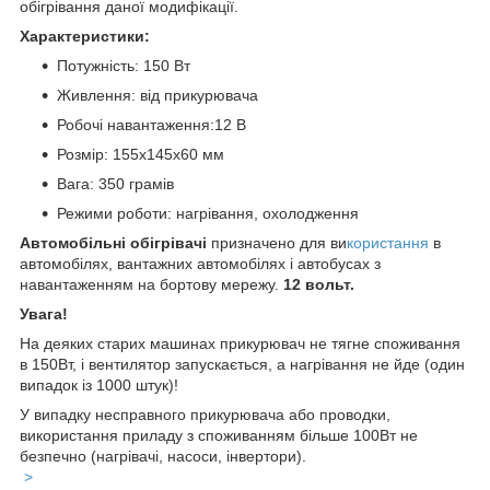
обігрівання даної модифікації.
Характеристики:
Потужність: 150 Вт
Живлення: від прикурювача
Робочі навантаження:12 В
Розмір: 155x145x60 мм
Вага: 350 грамів
Режими роботи: нагрівання, охолодження
Автомобільні обігрівачі
призначено для ви
користання
в
автомобілях, вантажних автомобілях і автобусах з
навантаженням на бортову мережу.
12 вольт.
Увага!
На деяких старих машинах прикурювач не тягне споживання
в 150Вт, і вентилятор запускається, а нагрівання не йде (один
випадок із 1000 штук)!
У випадку несправного прикурювача або проводки,
використання приладу з споживанням більше 100Вт не
безпечно (нагрівачі, насоси, інвертори).
>