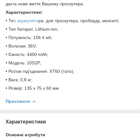
дасть нове життя Вашому гіроскутера.
Характеристики:
• Ти
п акумулято
ра: для гіроскутера, гіроборду, мінісигії;
• Тип батареї: Lithium-ion;
• Потужність: 158.4 wh;
• Вольтаж: 36V;
• Ємність: 4400 mAh;
• Модель: 10S2P;
• Роз'єм під'єднання: XT60 (тато);
• Вага: 0,8 кг;
• Розмір: 135 x 75 x 60 мм
Приховати
Характеристики
Основні атрибути