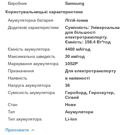
Виробник
Samsung
Користувальницькі характеристики
Акумуляторна батарея
Літій-іонна
Додаткові характеристики
Сумісність: Універсальна
для більшості
електротранспорту.
Ємність: 158.4 Вт*год
Ємність акумулятора
4400 мА/год
Максимальна швидкість
30 км/год
Маркування акумулятора
10S2P
Призначення
Для електротранспорту
Наявність
в наявності
Напруга акумулятора
36
Сумісність акумулятора
Гироборд, Гироскутер,
Сігвей
Стан
Нове
Тип
Акумулятори
Тип акумулятора
Li-Ion
Приховати