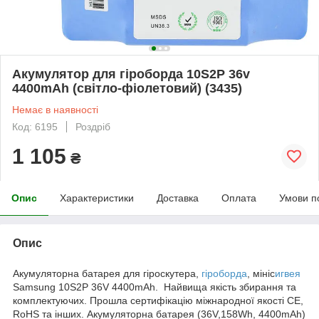
Акумулятор для гіроборда 10S2P 36v
4400mAh (світло-фіолетовий) (3435)
Немає в наявності
Код: 6195
Роздріб
1 105
₴
Опис
Характеристики
Доставка
Оплата
Умови п
Опис
Акумуляторна батарея для гіроскутера,
гіроборда
, мініс
игвея
Samsung 10S2P 36V 4400mAh. Найвища якість збирання та
комплектуючих. Прошла сертифікацію міжнародної якості CE,
RoHS та інших. Акумуляторна батарея (36V,158Wh, 4400mAh)