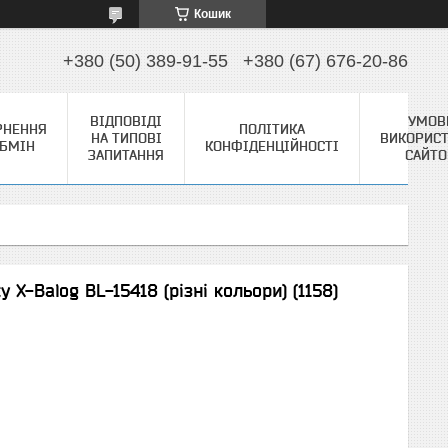
Кошик
+380 (50) 389-91-55
+380 (67) 676-20-86
ВІДПОВІДІ
УМОВ
РНЕННЯ
ПОЛІТИКА
НА ТИПОВІ
ВИКОРИС
ОБМІН
КОНФІДЕНЦІЙНОСТІ
ЗАПИТАННЯ
САЙТ
X-Balog BL-15418 (різні кольори) (1158)