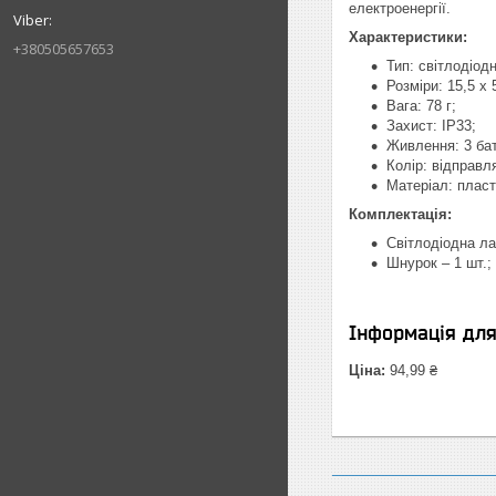
електроенергії.
Характеристики:
+380505657653
Тип: світлодіод
Розміри: 15,5 х 
Вага: 78 г;
Захист: IP33;
Живлення: 3 ба
Колір: відправл
Матеріал: плас
Комплектація:
Світлодіодна ла
Шнурок – 1 шт.;
Інформація дл
Ціна:
94,99 ₴