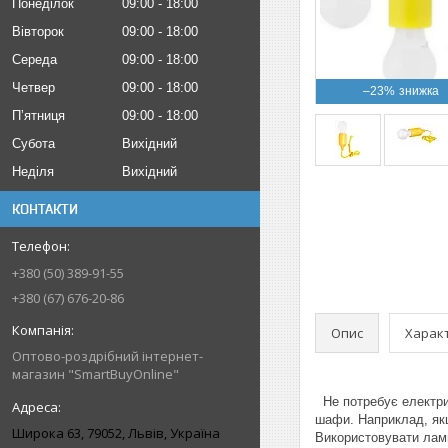
Понеділок
09:00
18:00
Вівторок
09:00
18:00
Середа
09:00
18:00
Четвер
09:00
18:00
–23%
Пʼятниця
09:00
18:00
Субота
Вихідний
Неділя
Вихідний
КОНТАКТИ
+380 (50) 389-91-55
+380 (67) 676-20-86
Опис
Харак
Оптово-роздрібний інтернет-
магазин "SmartBuyOnline"
Не потребує електрик
шафи. Наприклад, якщ
Широка 63, 79052, Львів, Україна
Використовувати ламп