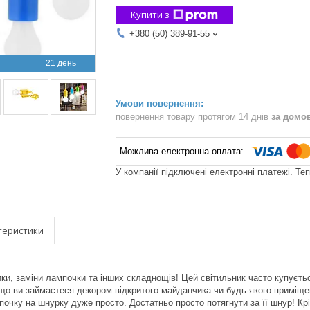
Купити з
+380 (50) 389-91-55
21 день
повернення товару протягом 14 днів
за домо
У компанії підключені електронні платежі. Те
теристики
и, заміни лампочки та інших складнощів! Цей світильник часто купуєтьс
о ви займаєтеся декором відкритого майданчика чи будь-якого приміще
очку на шнурку дуже просто. Достатньо просто потягнути за її шнур! Кр