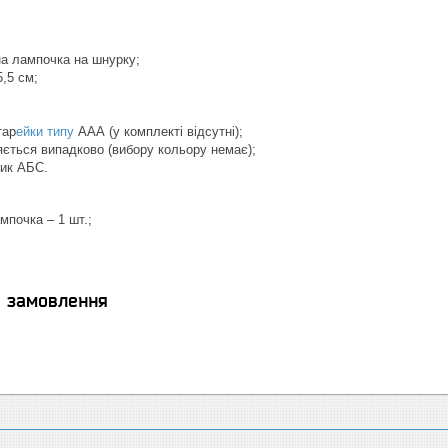
на лампочка на шнурку;
5,5 см;
тар
ейки типу
ААА (у комплекті відсутні);
яється випадково (вибору кольору немає);
тик АБС.
мпочка – 1 шт.;
я замовлення