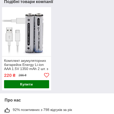
Подібні товари компанії
Комплект акумуляторних
батарейок Energy Li-ion
AAA 1.5V 1350 mAh 2 шт. з
кабелем USB Type-C
220
₴
286 ₴
(10598)
Купити
Про нас
92% позитивних з 798 відгуків за рік