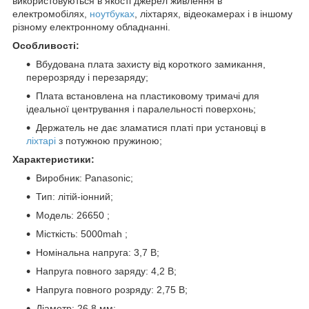
використовуються в якості джерел живлення в
електромобілях,
ноутбуках
, ліхтарях, відеокамерах і в іншому
різному електронному обладнанні.
Особливості:
Вбудована плата захисту від короткого замикання,
перерозряду і перезаряду;
Плата встановлена на пластиковому тримачі для
ідеальної центрування і паралельності поверхонь;
Держатель не дає зламатися платі при установці в
ліхтарі
з потужною пружиною;
Характеристики:
Виробник: Panasonic;
Тип: літій-іонний;
Модель: 26650 ;
Місткість: 5000mah ;
Номінальна напруга: 3,7 В;
Напруга повного заряду: 4,2 В;
Напруга повного розряду: 2,75 В;
Діаметр: 26,8 мм;