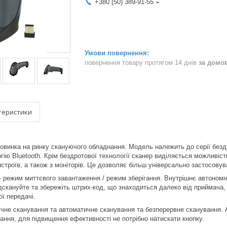
+380 (50) 389-91-55
повернення товару протягом 14 днів
за домо
теристики
инка на ринку скануючого обладнання. Модель належить до серії бездр
ію Bluetooth. Крім бездротової технології сканер виділяється можливістю
истроїв, а також з моніторів. Це дозволяє більш універсально застосовув
 режим миттєвого завантаження / режим зберігання. Внутрішнє автономн
ідскануйте та збережіть штрих-код, що знаходиться далеко від приймача, 
ої передачі.
учне сканування та автоматичне сканування та безперервне сканування.
ання, для підвищення ефективності не потрібно натискати кнопку.