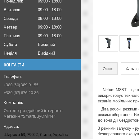
Понеділок
09:00
18:00
Вівторок
09:00
18:00
Середа
09:00
18:00
Четвер
09:00
18:00
Пʼятниця
09:00
18:00
Субота
Вихідний
Неділя
Вихідний
КОНТАКТИ
Опис
Харак
+380 (50) 389-91-55
Netum M8BT – це нов
+380 (67) 676-20-86
використовує технолог
екранів мобільних пр
Два робочі режими -
Оптово-роздрібний інтернет-
режимі зберігання. В
магазин "SmartBuyOnline"
до зони дії бездротов
3 режими запуску - р
Широка 63, 79052, Львів, Україна
безперервного сканув