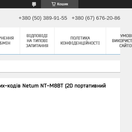
Кошик
+380 (50) 389-91-55
+380 (67) 676-20-86
ВІДПОВІДІ
УМОВ
РНЕННЯ
ПОЛІТИКА
НА ТИПОВІ
ВИКОРИС
ОБМІН
КОНФІДЕНЦІЙНОСТІ
ЗАПИТАННЯ
САЙТ
их-кодів Netum NT-M8BT (2D портативний