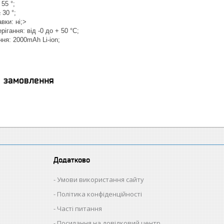
55 °;
 30 °;
вки: ні;>
ігання: від -0 до + 50 °С;
ня: 2000mAh Li-ion;
я замовлення
Додатково
Умови використання сайту
Політика конфіденційності
Часті питання
Посилання на довідковий центр