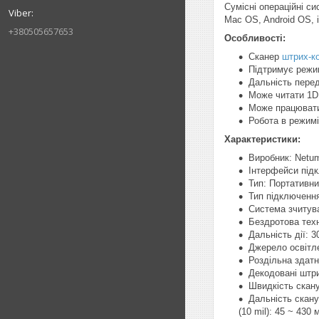
Сумісні операційні с
Mac OS, Android OS, 
+380505657653
Особливості:
Сканер
штрих-ко
Підтримує режи
Дальність перед
Може читати 1D 
Може працювати 
Робота в режимі
Характеристики:
Виробник: Netu
Інтерфейси підк
Тип: Портативни
Тип підключення
Система зчитува
Бездротова техно
Дальність дії: 3
Джерело освітле
Роздільна здатні
Декодовані штри
Швидкість скану
Дальність сканув
(10 mil): 45 ~ 430 