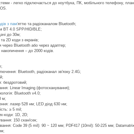
истеми - легко підключається до ноутбука, ПК, мобільного телефону, план
iOS.
дів з пам'
яттю та радіоканалом Bluetooth;
м BT 4.0 SPP/HID/BLE;
ачі до 30м;
та 2D коди з екранів;
через Bluetooth або через адаптер;
 накопичення – до 2000 кодів.
m;
лючення: Bluetooth, радіоканал зв'язку 2.4G;
й;
: бездротовий;
ння: Linear Imaging (фотосканування);
логія: Bluetooth v4.0;
0 м;
ння: лазер 528 нм; LED діод 630 нм;
сть: ≥ 5 mil;
х-коди: 1D, 2D;
вання: 150 скан/сек;
ання: Code 39 (5 ​​mil): 90 ~ 120 мм; PDF417 (10mil): 50-225 мм; Datamatr
мм;