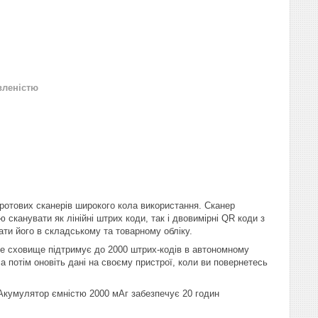
вленістю
отових сканерів широкого кола використання. Сканер
 сканувати як лінійні штрих коди, так і двовимірні QR коди з
ати його в складському та товарному обліку.
е сховище підтримує до 2000 штрих-кодів в автономному
а потім оновіть дані на своєму пристрої, коли ви повернетесь
 Акумулятор ємністю 2000 мАг забезпечує 20 годин