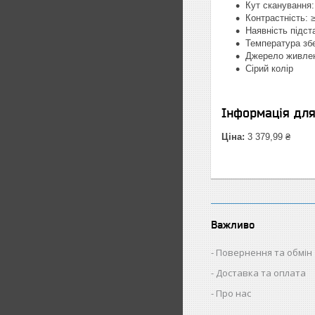
Кут сканування: 
Контрастність: ≥
Наявність підста
Температура збер
Джерело живлен
Сірий колір
Інформація дл
Ціна:
3 379,99 ₴
Важливо
Повернення та обмін
Доставка та оплата
Про нас