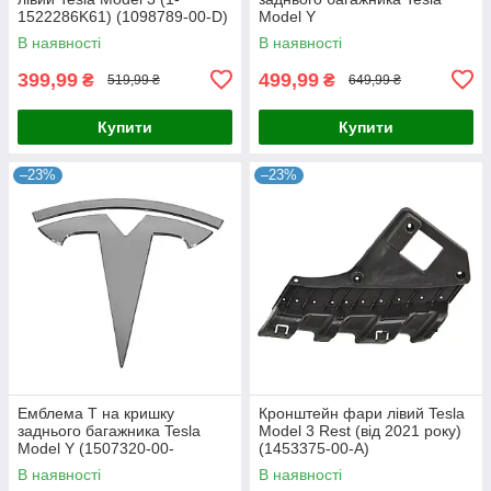
1522286K61) (1098789-00-D)
Model Y
В наявності
В наявності
399,99
499,99
₴
₴
519,99 ₴
649,99 ₴
Купити
Купити
–23%
–23%
Емблема T на кришку
Кронштейн фари лівий Tesla
заднього багажника Tesla
Model 3 Rest (від 2021 року)
Model Y (1507320-00-
(1453375-00-A)
C/1607786-00-A)
В наявності
В наявності