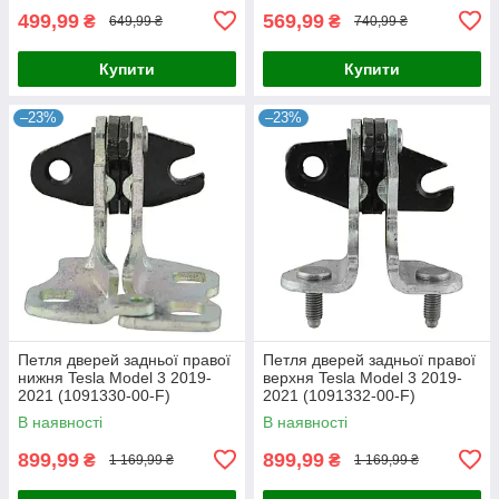
499,99
569,99
₴
₴
649,99 ₴
740,99 ₴
Купити
Купити
–23%
–23%
Петля дверей задньої правої
Петля дверей задньої правої
нижня Tesla Model 3 2019-
верхня Tesla Model 3 2019-
2021 (1091330-00-F)
2021 (1091332-00-F)
(ОРИГІНАЛ)
(Оригінал)
В наявності
В наявності
899,99
899,99
₴
₴
1 169,99 ₴
1 169,99 ₴