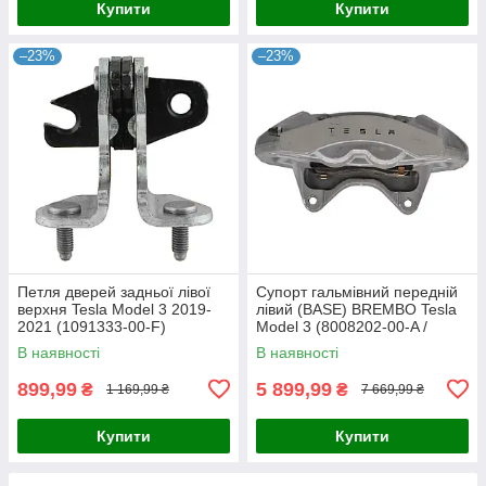
Купити
Купити
–23%
–23%
Петля дверей задньої лівої
Супорт гальмівний передній
верхня Tesla Model 3 2019-
лівий (BASE) BREMBO Tesla
2021 (1091333-00-F)
Model 3 (8008202-00-A /
(Оригінал)
1044621-00-E)
В наявності
В наявності
899,99
5 899,99
₴
₴
1 169,99 ₴
7 669,99 ₴
Купити
Купити