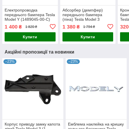
Електропроводка
Абсорбер (демпфер)
Крон
переднього бампера Tesla
переднього бампера
бамп
Model Y (1489045-00-C)
(піна) Tesla Model 3
Tesl
Highland 2024 (1741046-
High
1 400
1 380
320
₴
₴
1 820 ₴
1 794 ₴
00-F)
Купити
Купити
Акційні пропозиції та новинки
–23%
–23%
Корпус приводу замку капота
Емблема наклейка на кришку
лівий Tesla Model 3 (1-
заднього багажника Tesla