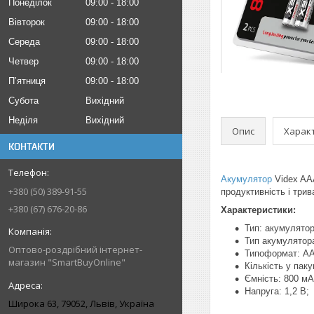
Понеділок
09:00
18:00
Вівторок
09:00
18:00
Середа
09:00
18:00
Четвер
09:00
18:00
Пʼятниця
09:00
18:00
Субота
Вихідний
Неділя
Вихідний
Опис
Харак
КОНТАКТИ
Акумулятор
Videx AA
+380 (50) 389-91-55
продуктивність і три
+380 (67) 676-20-86
Характеристики:
Тип: акумулятор
Тип акумулятора
Оптово-роздрібний інтернет-
Типоформат: АА
магазин "SmartBuyOnline"
Кількість у паку
Ємність: 800 мА
Напруга: 1,2 В;
Широка 63, 79052, Львів, Україна