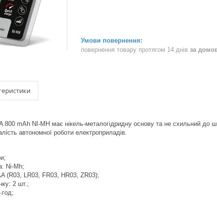
повернення товару протягом 14 днів
за домо
теристики
A 800 mAh NI-MH має нікель-металогідридну основу та не схильний до 
валість автономної роботи електроприладів.
и;
: Ni-Mh;
A (R03, LR03, FR03, HR03, ZR03);
нку: 2 шт.;
·год;