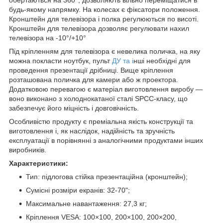
будь-якому напрямку. На колесах є фіксатори положення.
Кронштейн для телевізора і полка регулюються по висоті.
Кронштейн для телевізора дозволяє регулювати нахил
телевізора на -10°/+10°
Під кріпленням для телевізора є невелика поличка, на яку
можна покласти ноутбук, пульт
ДУ та і
нші необхідні для
проведення презентації дрібниці. Вище кріплення
розташована поличка для камери або ж проектора.
Додатковою перевагою є матеріал виготовлення виробу —
воно виконано з холоднокатаної сталі SPCC-класу, що
забезпечує його міцність і довговічність.
Особливістю продукту є преміальна якість конструкції та
виготовлення і, як наслідок, надійність та зручність
експлуатації в порівнянні з аналогічними продуктами інших
виробників.
Характеристики:
Тип: підлогова стійка презентаційна (кронштейн);
Сумісні розміри екранів: 32-70";
Максимальне навантаження: 27,3 кг;
Кріплення VESA: 100×100, 200×100, 200×200,