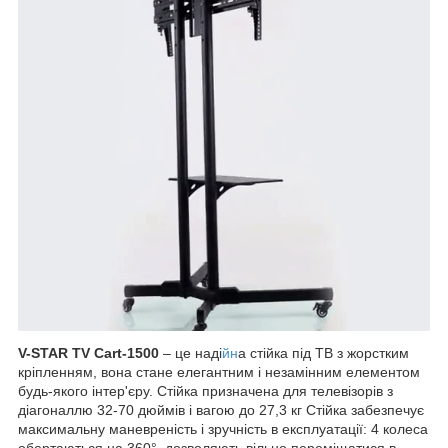
V-STAR TV Cart-1500
– це наді
йн
а стійка під ТВ з жорстким
кріпленням, вона стане елегантним і незамінним елементом
будь-якого інтер'єру. Стійка призначена для телевізорів з
діагоналлю 32-70 дюймів і вагою до 27,3 кг Стійка забезпечує
максимальну маневреність і зручність в експлуатації: 4 колеса
обертаються на 360°, дозволяють вільно переміщатися в