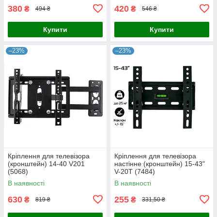
380
420
₴
₴
494 ₴
546 ₴
Купити
Купити
–23%
–23%
Кріплення для телевізора
Кріплення для телевізора
(кронштейн) 14-40 V201
настінне (кронштейн) 15-43"
(5068)
V-20T (7484)
В наявності
В наявності
630
255
₴
₴
819 ₴
331,50 ₴