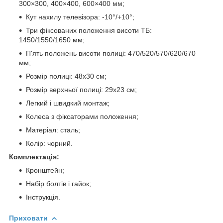
300×300, 400×400, 600×400 мм;
Кут нахилу телевізора: -10°/+10°;
Три фіксованих положення висоти ТБ:
1450/1550/1650 мм;
П'ять положень висоти полиці: 470/520/570/620/670
мм;
Розмір полиці: 48х30 см;
Розмір верхньої полиці: 29х23 см;
Легкий і швидкий монтаж;
Колеса з фіксаторами положення;
Матеріал: сталь;
Колір: чорний.
Комплектація:
Кронштейн;
Набір болтів і гайок;
Інструкція.
Приховати