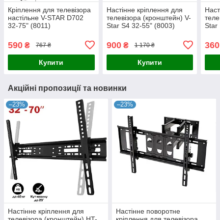
Кріплення для телевізора
Настінне кріплення для
Наст
настільне V-STAR D702
телевізора (кронштейн) V-
теле
32-75" (8011)
Star S4 32-55" (8003)
Star
590
900
360
₴
₴
767 ₴
1 170 ₴
Купити
Купити
Акційні пропозиції та новинки
–23%
–23%
Настінне кріплення для
Настінне поворотне
телевізора (кронштейн) HT-
кріплення для телевізора