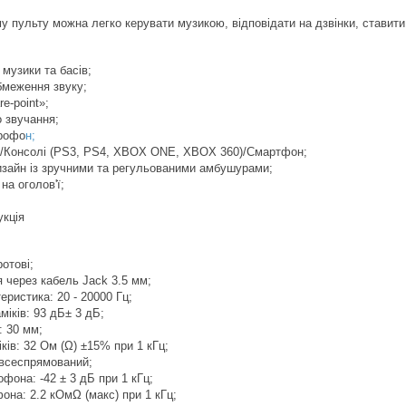
пульту можна легко керувати музикою, відповідати на дзвінки, ставити
 музики та басів;
меження звуку;
e-point»;
 звучання;
рофо
н;
ПК/Консолі (PS3, PS4, XBOX ONE, XBOX 360)/Смартфон;
изайн із зручними та регульованими амбушурами;
на оголов'ї;
укція
отові;
 через кабель Jack 3.5 мм;
еристика: 20 - 20000 Гц;
міків: 93 дБ± 3 дБ;
: 30 мм;
ків: 32 Ом (Ω) ±15% при 1 кГц;
 всеспрямований;
офона: -42 ± 3 дБ при 1 кГц;
она: 2.2 кОмΩ (макс) при 1 кГц;