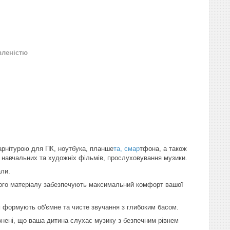
вленістю
 гарнітурою для ПК, ноутбука, планше
та, смар
тфона, а також
ду навчальних та художніх фільмів, прослуховування музики.
али.
еного матеріалу забезпечують максимальний комфорт вашої
 формують об'ємне та чисте звучання з глибоким басом.
внені, що ваша дитина слухає музику з безпечним рівнем