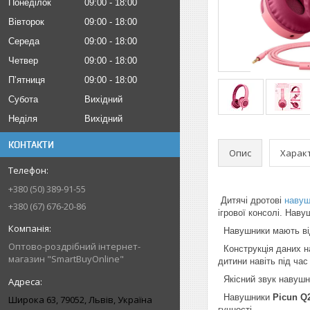
Понеділок
09:00
18:00
Вівторок
09:00
18:00
Середа
09:00
18:00
Четвер
09:00
18:00
Пʼятниця
09:00
18:00
Субота
Вихідний
Неділя
Вихідний
КОНТАКТИ
Опис
Харак
+380 (50) 389-91-55
Дитячі дротові
навуш
+380 (67) 676-20-86
ігрової консолі. Нав
Навушники мають відм
Оптово-роздрібний інтернет-
Конструкція даних на
магазин "SmartBuyOnline"
дитини навіть під ча
Якісний звук навушни
Навушники
Picun Q
Широка 63, 79052, Львів, Україна
гучності.