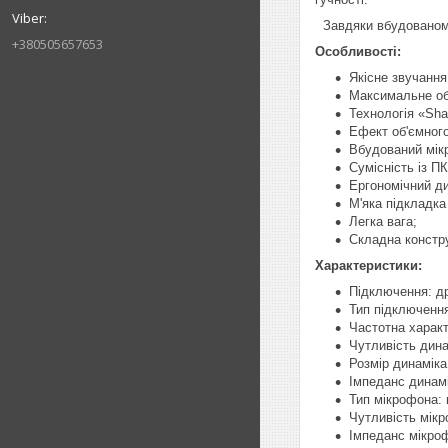
Завдяки вбудованому 
+380505657653
Особливості:
Якісне звучання
Максимальне об
Технологія «Shar
Ефект об'ємного
Вбудований мік
Сумісність із 
Ергономічний д
М'яка підкладка 
Легка вага;
Складна констр
Характеристики:
Підключення: др
Тип підключення
Частотна характ
Чутливість дина
Розмір динаміка
Імпеданс динамі
Тип мікрофона:
Чутливість мікр
Імпеданс мікроф