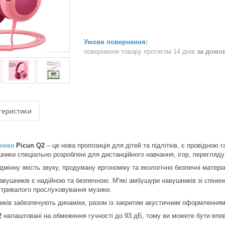
повернення товару протягом 14 днів
за домо
теристики
ники
Picun Q2
– це нова пропозиція для дітей та підлітків, є провідною
ушники спеціально розроблені для дистанційного навчання, ігор, перегля
інну якість звуку, продуману ергономіку та екологічно безпечні матері
вушників є надійною та безпечною. М'які амбушури навушників зі спін
с тривалого прослуховування музики.
ків забезпечують динаміки, разом із закритим акустичним оформленням
2
налаштовані на обмеження гучності до 93 дБ, тому ви можете бути впе