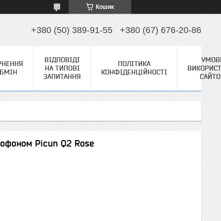
Кошик
+380 (50) 389-91-55
+380 (67) 676-20-86
ВІДПОВІДІ
УМОВ
РНЕННЯ
ПОЛІТИКА
НА ТИПОВІ
ВИКОРИС
ОБМІН
КОНФІДЕНЦІЙНОСТІ
ЗАПИТАННЯ
САЙТ
рофоном Picun Q2 Rose