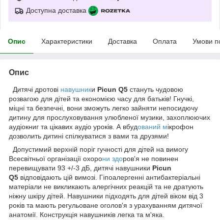
Доступна доставка
Опис
Характеристики
Доставка
Оплата
Умови п
Опис
Дитячі дротові
навушник
и
Picun Q5
стануть чудовою
розвагою для дітей та економією часу для батьків! Гнучкі,
міцні та безпечні, вони зможуть легко зайняти непосидючу
дитину для прослуховування улюбленої музики, захоплюючих
аудіокниг та цікавих аудіо уроків. А вбуд
ований м
ікрофон
дозволить дитині спілкуватися з вами та друзями!
Допустимий верхній поріг гучності для дітей на вимогу
Всесвітньої організації охоро
ни здо
ров'я не повинен
перевищувати 93 +/-3 дБ, дитячі навушники
Picun
Q5
відповідають цій вимозі. Гіпоалергенні антибактеріальні
матеріали не викликають алергічних реакцій та не дратують
ніжну шкіру дітей. Навушники підходять для дітей віком від 3
років та мають регульоване оголов'я з урахуванням дитячої
анатомії. Конструкція навушників легка та м'яка.