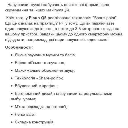
Навушники гнучкі і набувають початкової форми після
скручування та інших маніпуляцій.
Крім того, у
Picun Q5
реалізована технологія "Share-point".
Що це означає на практиці? Річ у тому, що ви підключаєте
один навушник до іншого, а потім до 3,5-метрового гнізда на
вашому пристрої. Завдяки цьому до одного смартфону можна
під'єднати, наприклад, дві пари навушників одночасно!
Особливості:
Якісне звучання музики та басів;
Ефект об'ємного звучання;
Максимальне обмеження звуку;
Технологія «Share-point»;
Вбудований мікрофон;
Ергономічний дизайн із зручними та регульованими
амбушурами;
М'яка підкладка на оголов'ї;
Легка вага;
Складна конструкція;