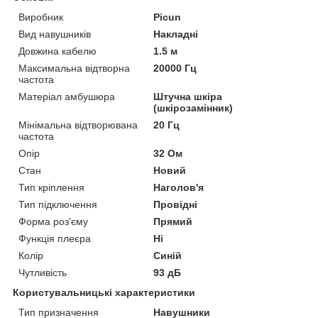
Виробник
Picun
Вид навушників
Накладні
Довжина кабелю
1.5 м
Максимальна відтворна
20000 Гц
частота
Матеріал амбушюра
Штучна шкіра
(шкірозамінник)
Мінімальна відтворювана
20 Гц
частота
Опір
32 Ом
Стан
Новий
Тип кріплення
Наголов'я
Тип підключення
Провідні
Форма роз'єму
Прямий
Функція плеєра
Ні
Колір
Синій
Чутливість
93 дБ
Користувальницькі характеристики
Тип призначення
Навушники