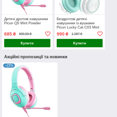
Дитячі дротові навушники
Бездротові дитячі
Picun Q5 Mint Powder
навушники із вушками
Picun Lucky Cat С03 Mint
Green
685
990
₴
₴
890,50 ₴
1 287 ₴
Купити
Купити
Акційні пропозиції та новинки
–23%