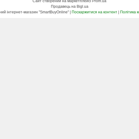
Сайт створений на маркетплейсі
Prom.ua
Продавець на Bigl.ua
Оптово-роздрібний інтернет-магазин "SmartBuyOnline" |
Поскаржитися на контент
|
Політика 