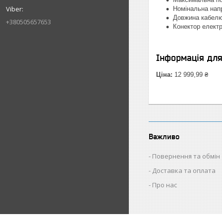
Номінальна напр
Довжина кабелю
+380505657653
Конектор елект
Інформація дл
Ціна:
12 999,99 ₴
Важливо
Повернення та обмін
Доставка та оплата
Про нас