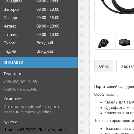
Понеділок
09:00
18:00
Вівторок
09:00
18:00
Середа
09:00
18:00
Четвер
09:00
18:00
Пʼятниця
09:00
18:00
Субота
Вихідний
Неділя
Вихідний
КОНТАКТИ
Опис
Харак
+380 (50) 389-91-55
Портативний зарядний 
+380 (67) 676-20-86
Особливості:
Кабель для заря
Оптово-роздрібний інтернет-
Однофазна конст
магазин "SmartBuyOnline"
Конектор для ел
Технічні характеристи
Номінальний стр
Широка 63, 79052, Львів, Україна
Максимальна пот