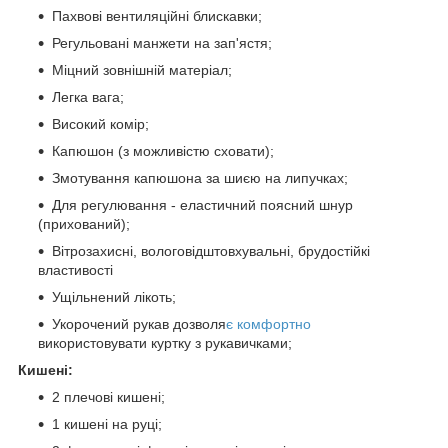
Пахвові вентиляційні блискавки;
Регульовані манжети на зап'ястя;
Міцний зовнішній матеріал;
Легка вага;
Високий комір;
Капюшон (з можливістю сховати);
Змотування капюшона за шиєю на липучках;
Для регулювання - еластичний поясний шнур
(прихований);
Вітрозахисні, вологовідштовхувальні, брудостійкі
властивості
Ущільнений лікоть;
Укорочений рукав дозволя
є комфортно
використовувати куртку з рукавичками;
Кишені:
2 плечові кишені;
1 кишені на руці;