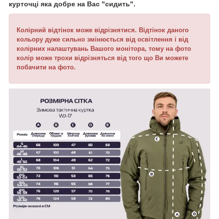
курточці яка добре на Вас "сидить".
Колірний відтінок може відрізнятися. Відтінок даного
кольору дуже сильно змінюється від освітлення і від
колірних налаштувань Вашого монітора, тому на фото
колір може трохи відрізняться від того що Ви можете
побачити на фото.