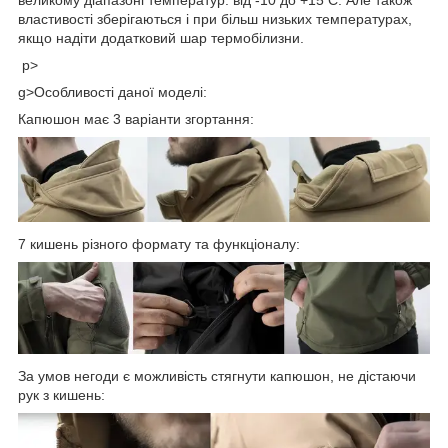
властивості зберігаються і при більш низьких температурах,
якщо надіти додатковий шар термобілизни.
p>
g>Особливості даної моделі:
Капюшон має 3 варіанти згортання:
7 кишень різного формату та функціоналу:
За умов негоди є можливість стягнути капюшон, не дістаючи
рук з кишень: