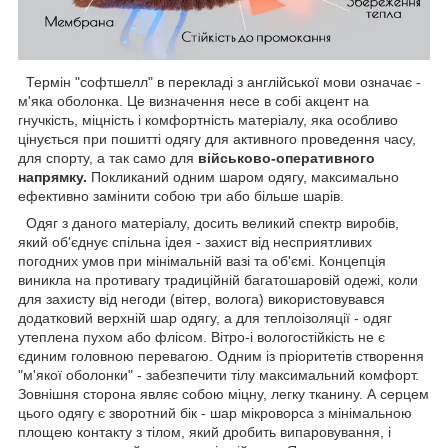
Термін "софтшелл" в перекладі з англійської мови означає -
м'яка оболонка. Це визначення несе в собі акцент на
гнучкість, міцність і комфортність матеріалу, яка особливо
цінується при пошитті одягу для активного проведення часу,
для спорту, а так само для
військово-оперативного
напрямку.
Покликаний одним шаром одягу, максимально
ефективно замінити собою три або більше шарів.
Одяг з даного матеріалу, досить великий спектр виробів,
який об'єднує спільна ідея - захист від несприятливих
погодних умов при мінімальній вазі та об'ємі. Концепція
виникла на противагу традиційній багатошаровій одежі, коли
для захисту від негоди (вітер, волога) використовувався
додатковий верхній шар одягу, а для теплоізоляції - одяг
утеплена пухом або флісом. Вітро-і вологостійкість не є
єдиним головною перевагою. Одним із пріоритетів створення
"м'якої оболонки" - забезпечити тілу максимальний комфорт.
Зовнішня сторона являє собою міцну, легку тканину. А серцем
цього одягу є зворотний бік - шар мікроворса з мінімальною
площею контакту з тілом, який дробить випаровування, і