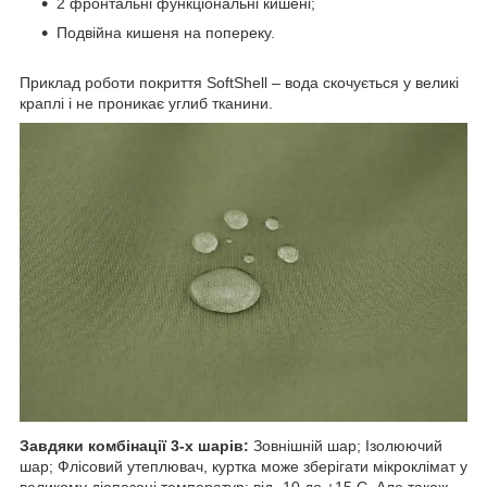
2 фронтальні функціональні кишені;
Подвійна кишеня на попереку.
Приклад роботи покриття SoftShell – вода скочується у великі
краплі і не проникає углиб тканини.
Завдяки комбінації 3-х шарів:
Зовнішній шар; Ізолюючий
шар; Флісовий утеплювач, куртка може зберігати мікроклімат у
великому діапазоні температур: від -10 до +15 С. Але також