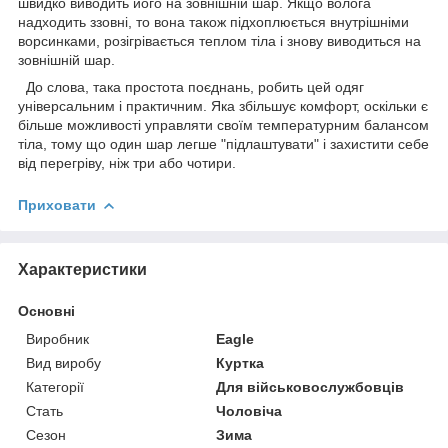
швидко виводить його на зовнішній шар. Якщо волога
надходить ззовні, то вона також підхоплюється внутрішніми
ворсинками, розігрівається теплом тіла і знову виводиться на
зовнішній шар.
До слова, така простота поєднань, робить цей одяг
універсальним і практичним. Яка збільшує комфорт, оскільки є
більше можливості управляти своїм температурним балансом
тіла, тому що один шар легше "підлаштувати" і захистити себе
від перегріву, ніж три або чотири.
Приховати
Характеристики
Основні
Виробник
Eagle
Вид виробу
Куртка
Категорії
Для військовослужбовців
Стать
Чоловіча
Сезон
Зима