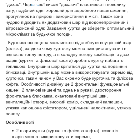
"дихає". Чер
ез с
вої високі "дихаючі" властивості і невелику
вагу, подібний одяг хороший для аеробного навантаження,
прогулянок на природі і використання в місті. Також вона
чудово підходить як додатковий шар під водонепроникний і
вітрозахисний одяг. Завдання куртки це зберегти оптимальний
мікроклімат за будь-якої погоди.
Курточка оснащена можливістю відстебнути внутрішній шар
(фліска), завдяки чому курточку можна використовувати і в
відносно теплу погоду, а в холодну погоду комбінація з двох
шарів (куртки та флісової кофти) зробить куртку набагато
теплішою. Внутрішній шар кріпиться до куртки на подвійній
блискавці. Внутрішній шар можна використовувати окремо від
курточки, таким чином у Вас окремо буде курточка та флісова
кофта. Особливості дизайну це 2 фронтальні функціональні
кишені, 2 плечові кишені та одна на рукаві, двостороння
фронтальна блискавка, окантовані внутрішні шви,
вентиляційні отвори, високий комір, складаний капюшон,
утяжка капюшона фіксатором, ущільнені налокітники, утяжка
понизу.
Особливості
:
2 шари куртки (куртка та флісова кофта), кожен із
шарів можна використовувати окремо;