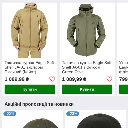
Тактична куртка Eagle Soft
Тактична куртка Eagle Soft
Утеп
Shell JA-01 з флісом
Shell JA-01 з флісом
Eagl
Пісочний (Койот)
Green Olive
фліс
1 089,99
1 089,99
799
₴
₴
Купити
Купити
Акційні пропозиції та новинки
–23%
–23%