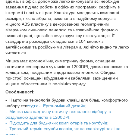
вдома, і в офісі, допоможе легко виконувати всі необхідні
завдання під час роботи в офісних програмах, серфінгу в
інтернеті і навіть в іграх. Клавіатура має досить компактні
розміри, якісно зібрана, виконана в надійному корпусі із
міцного ABS пластику з декорованою геометричним
візерунком лицьовою панеллю та незвичайною формою
нижньої грані, що забезпечує зручнішу експлуатацію. Її
стандартна розкладка складається з 104 кнопок з
англійськими та російськими літерами, які чітко видно та легко
читаються.
Мишка має ергономічну, симетричну форму, оснащена
оптичним сенсором з чутливістю 1200DPI, двома кнопками та
коліщатком, поєднаним з додатковою кнопкою. Обидва
пристрої оснащені вбудованими кабелями, захищеними
міцним обплетенням із полівінілхлориду.
Особливості:
- Надточна технологія будови клавіш для більш комфортного
набору тек
сту;r> - Ергономічний дизайн;
- Мишка має надточну оптичну технологію відбору, з
роздільною здатністю в 1200DPI;
- Підходить для будь-яких комп'ютерів та ноутбуків;
- Тривалий термін служби клавіш, як на клавіатурі так і на
мишці;