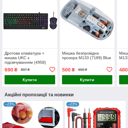
Дротова клавіатура +
Мишка безпровідна
Миша
мишка UKC з
прозора M133 (7189) Blue
M133
підсвічуванням (4958)
690
500
480
₴
₴
897 ₴
650 ₴
Купити
Купити
Акційні пропозиції та новинки
–23%
–23%