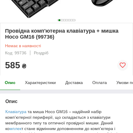
Провідна комп'ютерна клавіатура + мишка
Hoco GM16 (99736)
Немає в наявності
Код: 99736
Роздріб
585
₴
Опис
Характеристики
Доставка
Оплата
Умови п
Опис
Клавіатура
та миша Hoco GM16 – надійний набір
комп'ютерної периферії, що складається з клавіатури
мембранного типу та оптичної провідної мишки. Даний
ко
мплек
т стане відмінним доповненням до комп'ютера і