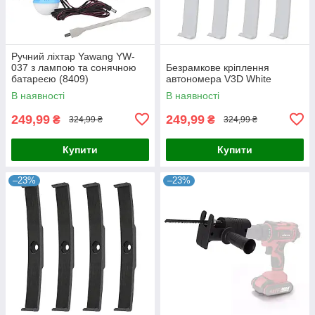
Ручний ліхтар Yawang YW-
037 з лампою та сонячною
Безрамкове кріплення
батареєю (8409)
автономера V3D White
В наявності
В наявності
249,99
249,99
₴
₴
324,99 ₴
324,99 ₴
Купити
Купити
–23%
–23%