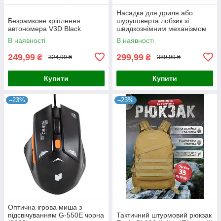
Насадка для дриля або
Безрамкове кріплення
шуруповерта лобзик зі
автономера V3D Black
швидкознімним механізмом
SAW KT-107
В наявності
В наявності
249,99
299,99
₴
₴
324,99 ₴
389,99 ₴
Купити
Купити
–23%
–23%
Оптична ігрова миша з
підсвічуванням G-550E чорна
Тактичний штурмовий рюкзак