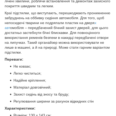
лічені хвилини, роблячи встановлення та демонтаж захисного
покриття швидким та легким.
Краї підстилки, що виступають, перешкоджають проникненню
забруднень на оббивку сидіння автомобіля. Для того, щоб
непосидючі тварини не подряпали пластик на дверя
х
авт
омобіля – передбачений бічний захист дверей, для цього
достатньо застебнути бічні блискавки. Для повноцінного
використання ременів безпеки в накидці передбачені отвори
на липучках. Такий органайзер можна використовувати не
лише в машині, а й на природі. Може стати гарним варіантом
підстилки.
Переваги:
Не ковзає;
Легко чиститься;
Надійне кріплення;
Матеріал довговічний;
Захист сидінь від зносу та бруду;
Регулювання ширини за рахунок відкидних стін
Характеристики:
Розміри: 130 х 143 см;