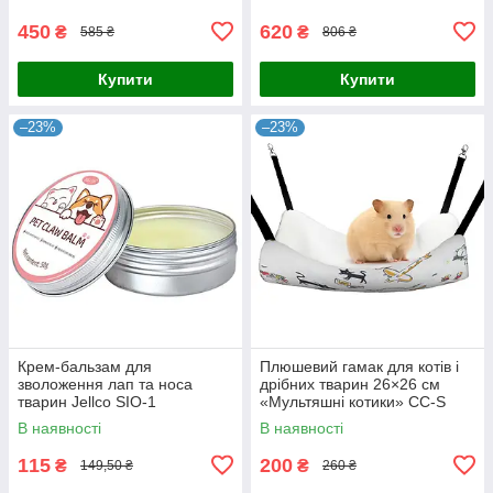
450
620
₴
₴
585 ₴
806 ₴
Купити
Купити
–23%
–23%
Крем-бальзам для
Плюшевий гамак для котів і
зволоження лап та носа
дрібних тварин 26×26 см
тварин Jellco SIO-1
«Мультяшні котики» CC-S
В наявності
В наявності
115
200
₴
₴
149,50 ₴
260 ₴