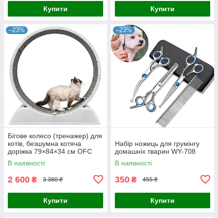
Купити
Купити
–23%
–23%
Бігове колесо (тренажер) для
котів, безшумна котяча
Набір ножиць для грумінгу
доріжка 79×84×34 см OFC
домашніх тварин WY-708
Gen5 Gray
В наявності
В наявності
2 600
350
₴
₴
3 380 ₴
455 ₴
Купити
Купити