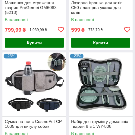
Машинка для стриження
Лазерна іграшка для котів
тварин ProGemei GM6063
C50 / лазерна указка для
(5213)
котів
В наявності
В наявності
799,99
599
₴
₴
1 039,99 ₴
778,70 ₴
Купити
Купити
–23%
–23%
Сумка на пояс CosmoPet CP-
Набір для грумінгу домашніх
1035 для вигулу собак
тварин 8 в 1 WY-808
В наявності
В наявності