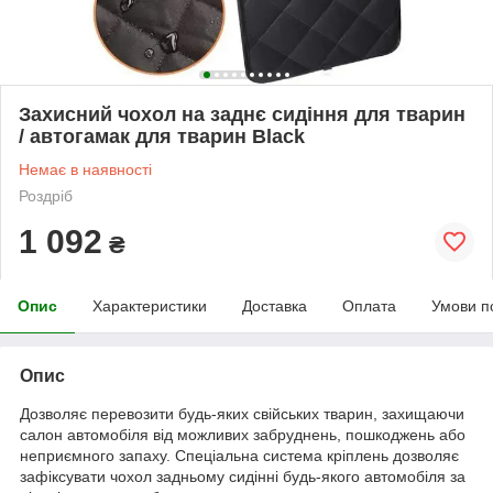
Захисний чохол на заднє сидіння для тварин
/ автогамак для тварин Black
Немає в наявності
Роздріб
1 092
₴
Опис
Характеристики
Доставка
Оплата
Умови п
Опис
Дозволяє перевозити будь-яких свійських тварин, захищаючи
салон автомобіля від можливих забруднень, пошкоджень або
неприємного запаху. Спеціальна система кріплень дозволяє
зафіксувати чохол задньому сидінні будь-якого автомобіля за