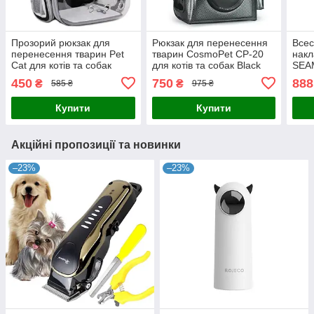
Прозорий рюкзак для
Рюкзак для перенесення
Всес
перенесення тварин Pet
тварин CosmoPet CP-20
накл
Cat для котів та собак
для котів та собак Black
SEAM
Black
Carbon
черв
450
750
888
₴
₴
585 ₴
975 ₴
чорн
Купити
Купити
Акційні пропозиції та новинки
–23%
–23%