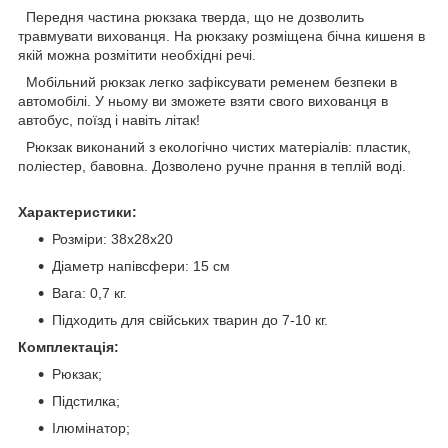
Передня частина рюкзака тверда, що не дозволить
травмувати вихованця. На рюкзаку розміщена бічна кишеня в
якій можна розмітити необхідні речі.
Мобільний рюкзак легко зафіксувати ременем безпеки в
автомобілі. У ньому ви зможете взяти свого вихованця в
автобус, поїзд і навіть літак!
Рюкзак виконаний з екологічно чистих матеріалів: пластик,
поліестер, бавовна. Дозволено ручне прання в теплій воді.
Характеристики:
Розміри: 38х28х20
Діаметр напівсфери: 15 см
Вага: 0,7 кг.
Підходить для свійських тварин до 7-10 кг.
Комплектація:
Рюкзак;
Підстилка;
Ілюмінатор;