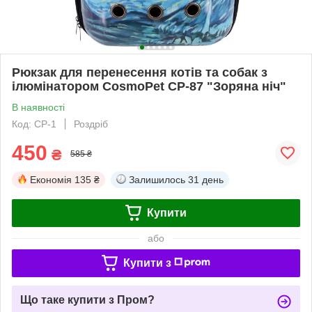
Рюкзак для перенесення котів та собак з
ілюмінатором CosmoPet CP-87 "Зоряна ніч"
В наявності
Код: CP-1
Роздріб
450
₴
585 ₴
Економія
135 ₴
Залишилось
31 день
Купити
або
Купити з
Що таке купити з Пром?