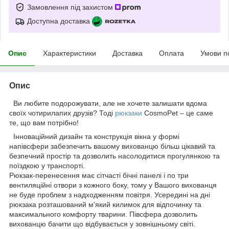
Замовлення під захистом
Доступна доставка
Опис
Характеристики
Доставка
Оплата
Умови п
Опис
Ви любите подорожувати, але не хочете залишати вдома
своїх чотирилапих друзів? Тоді
рюкзаки
CosmoPet – це саме
те, що вам потрібно!
Інноваційний дизайн та конструкція вікна у формі
напівсфери забезпечить вашому вихованцю більш цікавий та
безпечний простір та дозволить насолодитися прогулянкою та
поїздкою у транспорті.
Рюкзак-перенесення має сітчасті бічні панелі і по три
вентиляційні отвори з кожного боку, тому у Вашого вихованця
не буде проблем з надходженням повітря. Усередині на дні
рюкзака розташований м'який килимок для відпочинку та
максимального комфорту тварини. Півсфера дозволить
вихованцю бачити що відбувається у зовнішньому світі.