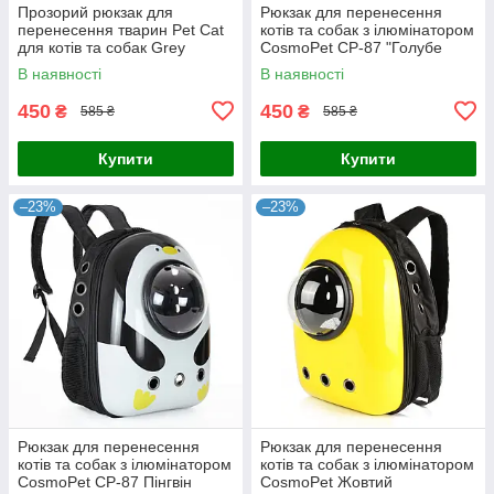
Прозорий рюкзак для
Рюкзак для перенесення
перенесення тварин Pet Cat
котів та собак з ілюмінатором
для котів та собак Grey
CosmoPet CP-87 "Голубе
небо"
В наявності
В наявності
450
450
₴
₴
585 ₴
585 ₴
Купити
Купити
–23%
–23%
Рюкзак для перенесення
Рюкзак для перенесення
котів та собак з ілюмінатором
котів та собак з ілюмінатором
CosmoPet CP-87 Пінгвін
CosmoPet Жовтий