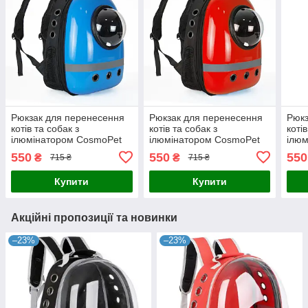
Рюкзак для перенесення
Рюкзак для перенесення
Рюкз
котів та собак з
котів та собак з
коті
ілюмінатором CosmoPet
ілюмінатором CosmoPet
ілюм
CP-87 Блакитний з
CP-87 Червоний з
CP-8
550
550
550
₴
₴
715 ₴
715 ₴
відбиваючою смужкою
відбиваючою смужкою
Купити
Купити
Акційні пропозиції та новинки
–23%
–23%