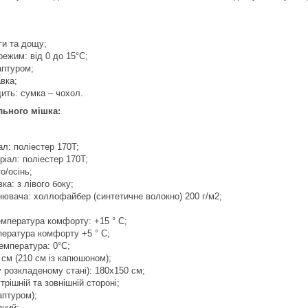
ги та дощу;
ежим: від 0 до 15°С;
аптуром;
вка;
ить: сумка – чохол.
льного мішка:
ал: поліестер 170T;
ріал: поліестер 170T;
о/осінь;
ка: з лівого боку;
ювача: холлофайбер (синтетичне волокно) 200 г/м2;
мпература комфорту: +15 ° C;
пература комфорту +5 ° C;
емпература: 0°C;
 см (210 см із капюшоном);
у розкладеному стані): 180х150 см;
трішній та зовнішній стороні;
аптуром);
рний;