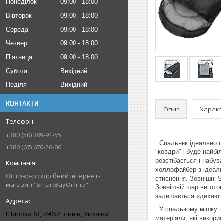
Понеділок
09:00
18:00
Вівторок
09:00
18:00
Середа
09:00
18:00
Четвер
09:00
18:00
Пʼятниця
09:00
18:00
Субота
Вихідний
Неділя
Вихідний
КОНТАКТИ
Опис
Харак
+380 (50) 389-91-55
Спальник ідеально пі
+380 (67) 676-20-86
"ковдри" і буде найб
розстібається і набу
холлофайбер з ідеаль
Оптово-роздрібний інтернет-
стиснення. Зовнішні S
магазин "SmartBuyOnline"
Зовнішній шар вигото
залишається «дихаюч
У спальному мішку по
Широка 63, 79052, Львів, Україна
матеріали, які викор