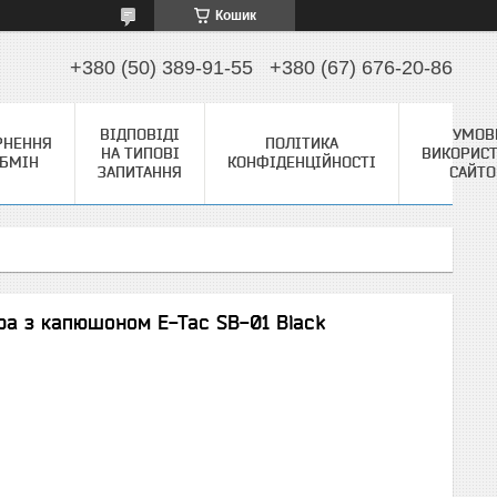
Кошик
+380 (50) 389-91-55
+380 (67) 676-20-86
ВІДПОВІДІ
УМОВ
РНЕННЯ
ПОЛІТИКА
НА ТИПОВІ
ВИКОРИС
ОБМІН
КОНФІДЕНЦІЙНОСТІ
ЗАПИТАННЯ
САЙТ
ра з капюшоном E-Tac SB-01 Black