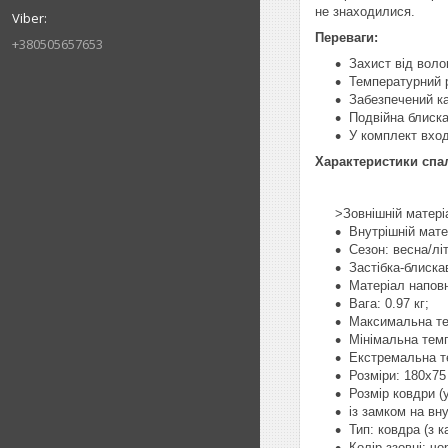
не знаходилися.
Переваги:
+380505657653
Захист від воло
Температурний р
Забезпечений к
Подвійна блиска
У комплект вход
Характеристики спа
>Зовнішній матері
Внутрішній мате
Сезон: весна/літ
Застібка-блискав
Матеріал наповн
Вага: 0.97 кг;
Максимальна те
Мінімальна тем
Екстремальна т
Розміри: 180х75
Розмір ковдри (
із замком на вну
Тип: ковдра (з к
Колір ззовні: чо