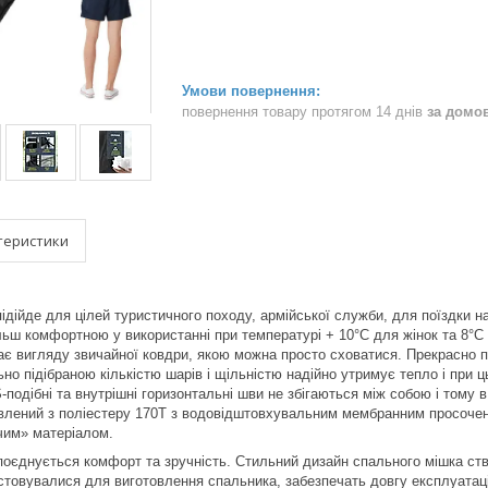
повернення товару протягом 14 днів
за домо
теристики
дійде для цілей туристичного походу, армійської служби, для поїздки 
ільш комфортною у використанні при температурі + 10°С для жінок та 8°С 
ває вигляду звичайної ковдри, якою можна просто сховатися. Прекрасно 
но підібраною кількістю шарів і щільністю надійно утримує тепло і при 
-подібні та внутрішні горизонтальні шви не збігаються між собою і тому 
влений з поліестеру 170T з водовідштовхувальним мембранним просочен
им» матеріалом.
єднується комфорт та зручність. Стильний дизайн спального мішка ство
истовувалися для виготовлення спальника, забезпечать довгу експлуатац