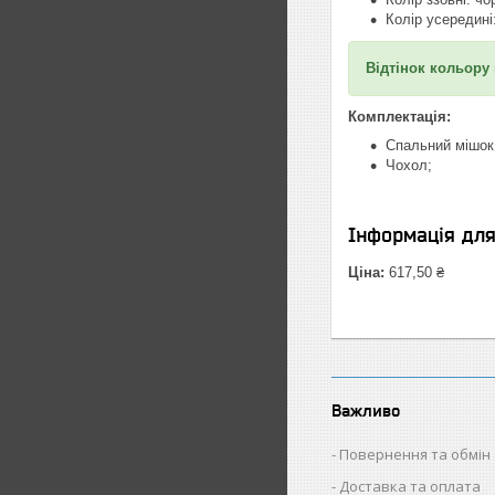
Колір усередині:
Відтінок кольору
Комплектація:
Спальний мішок
Чохол;
Інформація дл
Ціна:
617,50 ₴
Важливо
Повернення та обмін
Доставка та оплата