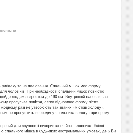
вленістю
на рибалку та на полювання. Спальний мішок має форму
для чоловіків. При необхідності спальний мішок повністю
підійде людям зі зростом до 190 см. Внутрішній наповнювач
цьому пропускає повітря, легко відновлює форму після
в жодному разі не утворюють так званих «містків холоду».
ням не пропустить всередину спальника вологу і при цьому
рений для зручності використання його власника. Якісні
ію спального мішка в будь-яких екстремальних умовах, де б Ви