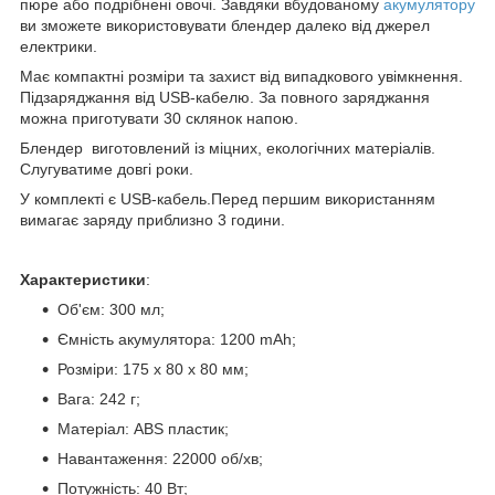
пюре або подрібнені овочі. Завдяки вбудованому
акумулятору
ви зможете використовувати блендер далеко від джерел
електрики.
Має компактні розміри та захист від випадкового увімкнення.
Підзаряджання від USB-кабелю. За повного заряджання
можна приготувати 30 склянок напою.
Блендер виготовлений із міцних, екологічних матеріалів.
Слугуватиме довгі роки.
У комплекті є USB-кабель.Перед першим використанням
вимагає заряду приблизно 3 години.
Характеристики
:
Об'єм: 300 мл;
Ємність акумулятора: 1200 mAh;
Розміри: 175 х 80 х 80 мм;
Вага: 242 г;
Матеріал: АBS пластик;
Навантаження: 22000 об/хв;
Потужність: 40 Вт;