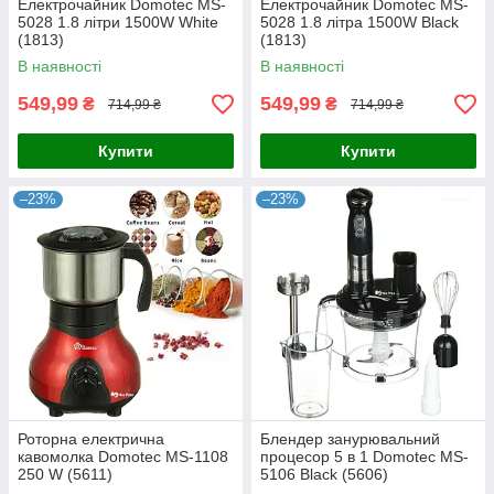
Електрочайник Domotec MS-
Електрочайник Domotec MS-
5028 1.8 літри 1500W White
5028 1.8 літра 1500W Black
(1813)
(1813)
В наявності
В наявності
549,99
549,99
₴
₴
714,99 ₴
714,99 ₴
Купити
Купити
–23%
–23%
Роторна електрична
Блендер занурювальний
кавомолка Domotec MS-1108
процесор 5 в 1 Domotec MS-
250 W (5611)
5106 Black (5606)