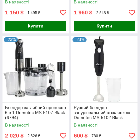
В наявності
В наявності
1 150
1 960
₴
₴
1 495 ₴
2 548 ₴
Купити
Купити
–23%
–23%
Блендер заглибний процесор
Ручний блендер
6 в 1 Domotec MS-5107 Black
занурювальний зі склянкою
(6794)
Domotec MS-5102 Black
(5604)
В наявності
В наявності
2 020
600
₴
₴
2 626 ₴
780 ₴