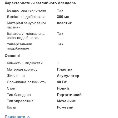
Характеристики заглибного блендера
Бездротова технологія
Так
Ємність подрібнювача
300 мл
Матеріал занурюваної
пластик
частини
Багатофункціональна
Так
чаша-подрібнювач
Універсальний
Так
подрібнювач
Основні
Кількість швидкостей
1
Матеріал корпусу
Пластик
Живлення
Акумулятор
Споживана потужність
40 Вт
Стан
Новий
Тип блендера
Портативний
Тип управління
Механічне
Колір
Рожевий
Приховати