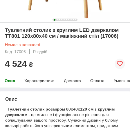
Туалетний столик з круглим LED дзеркалом
TT801 120x80x40 см / макіяжний стіл (17006)
Немає в наявності
Код: 17006
Роздріб
4 524
₴
Опис
Характеристики
Доставка
Оплата
Умови п
Опис
Туалетний столик розміром 80х40х120 см з круглим
дзеркалом
- це стильне і функціональне рішення для
облаштування вашого простору. Сучасний дизайн у білому
кольорі робить його універсальним елементом, придатним