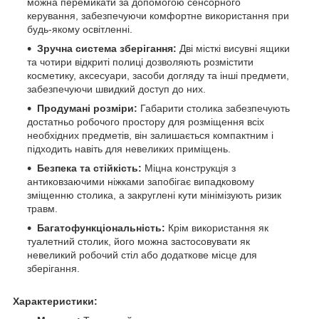
можна перемикати за допомогою сенсорного
керування, забезпечуючи комфортне використання при
будь-якому освітленні.
Зручна система зберігання:
Дві місткі висувні ящики
та чотири відкриті полиці дозволяють розмістити
косметику, аксесуари, засоби догляду та інші предмети,
забезпечуючи швидкий доступ до них.
Продумані розміри:
Габарити столика забезпечують
достатньо робочого простору для розміщення всіх
необхідних предметів, він залишається компактним і
підходить навіть для невеликих приміщень.
Безпека та стійкість:
Міцна конструкція з
антиковзаючими ніжками запобігає випадковому
зміщенню столика, а закруглені кути мінімізують ризик
травм.
Багатофункціональність:
Крім використання як
туалетний столик, його можна застосовувати як
невеликий робочий стіл або додаткове місце для
зберігання.
Характеристики: