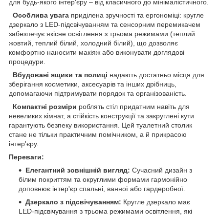
для будь-якого інтер'єру – від класичного до мінімалістичного.
Особлива увага
приділена зручності та ергономіці: кругле
дзеркало з LED-підсвічуванням та сенсорним перемикачем
забезпечує якісне освітлення з трьома режимами (теплий
жовтий, теплий білий, холодний білий), що дозволяє
комфортно наносити макіяж або виконувати доглядові
процедури.
Вбудовані ящики та полиці
надають достатньо місця для
зберігання косметики, аксесуарів та інших дрібниць,
допомагаючи підтримувати порядок та організованість.
Компактні розміри
роблять стіл придатним навіть для
невеликих кімнат, а стійкість конструкції та закруглені кути
гарантують безпеку використання. Цей туалетний столик
стане не тільки практичним помічником, а й прикрасою
інтер'єру.
Переваги:
Елегантний зовнішній вигляд:
Сучасний дизайн з
білим покриттям та округлими формами гармонійно
доповнює інтер'єр спальні, ванної або гардеробної.
Дзеркало з підсвічуванням:
Кругле дзеркало має
LED-підсвічування з трьома режимами освітлення, які