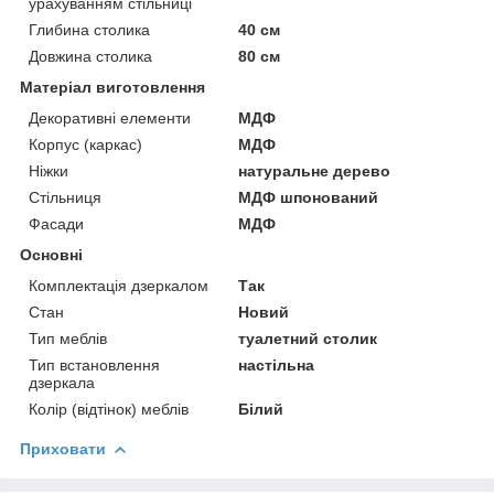
урахуванням стільниці
Глибина столика
40 см
Довжина столика
80 см
Матеріал виготовлення
Декоративні елементи
МДФ
Корпус (каркас)
МДФ
Ніжки
натуральне дерево
Стільниця
МДФ шпонований
Фасади
МДФ
Основні
Комплектація дзеркалом
Так
Стан
Новий
Тип меблів
туалетний столик
Тип встановлення
настільна
дзеркала
Колір (відтінок) меблів
Білий
Приховати