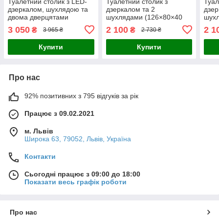
Туалетний столик з LED-
Туалетний столик з
Туал
дзеркалом, шухлядою та
дзеркалом та 2
дзер
двома дверцятами
шухлядами (126×80×40
шух
A182JΩ УЦІНКА (фото в
см) D92AΩ White
см) 
3 050
2 100
2 1
₴
₴
3 965 ₴
2 730 ₴
описі)
Купити
Купити
Про нас
92% позитивних з 795 відгуків за рік
Працює з 09.02.2021
м. Львів
Широка 63, 79052, Львів, Україна
Контакти
Сьогодні працює з 09:00 до 18:00
Показати весь графік роботи
Про нас