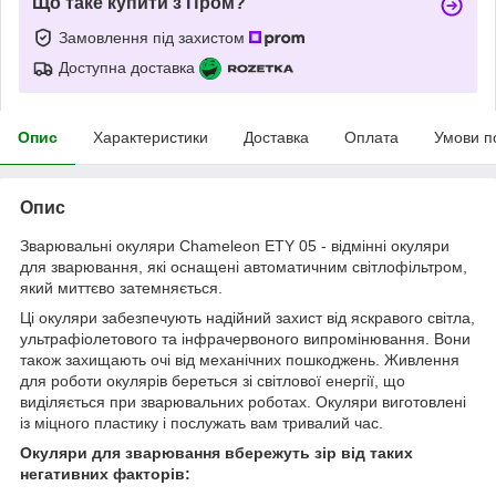
Що таке купити з Пром?
Замовлення під захистом
Доступна доставка
Опис
Характеристики
Доставка
Оплата
Умови п
Опис
Зварювальні окуляри Chameleon ETY 05 - відмінні окуляри
для зварювання, які оснащені автоматичним світлофільтром,
який миттєво затемняється.
Ці окуляри забезпечують надійний захист від яскравого світла,
ультрафіолетового та інфрачервоного випромінювання. Вони
також захищають очі від механічних пошкоджень. Живлення
для роботи окулярів береться зі світлової енергії, що
виділяється при зварювальних роботах. Окуляри виготовлені
із міцного пластику і послужать вам тривалий час.
Окуляри для зварювання вбережуть зір від таких
негативних факторів: