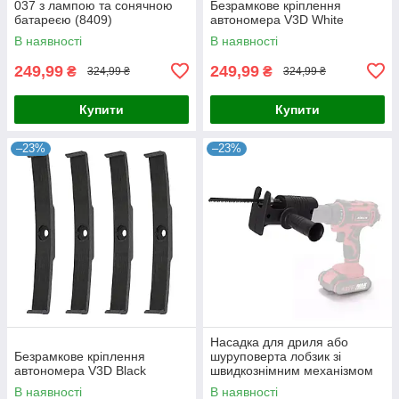
037 з лампою та сонячною
Безрамкове кріплення
батареєю (8409)
автономера V3D White
В наявності
В наявності
249,99
249,99
₴
₴
324,99 ₴
324,99 ₴
Купити
Купити
–23%
–23%
Насадка для дриля або
Безрамкове кріплення
шуруповерта лобзик зі
автономера V3D Black
швидкознімним механізмом
SAW KT-107
В наявності
В наявності