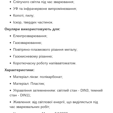
Сліпучого світла під час зварювання;
УФ та інфрачервоне випромінювання;
Копоті, пилу;
Іскор, твердих частинок.
Окуляри використовують для:
Електрозварювання;
Газозварюванню;
Повітряно-плазмового різання металу;
Газокисневому різанню;
Короткочасну роботу напівавтоматом.
Характеристики:
Матеріал лінзи: полікарбонат;
Матеріал: Пластик;
Управління затемненням: світлий стан - DIN3, темний
стан - DIN11;
Живлення: від світлової енергії, що виділяється під
час зварювальних робіт;