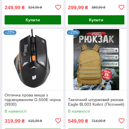
249,99
299,99
₴
₴
324,99 ₴
389,99 ₴
Купити
Купити
–23%
–23%
Оптична ігрова миша з
підсвічуванням G-550E чорна
Тактичний штурмовий рюкзак
(9930)
Eagle BL003 Койот (Пісочний)
В наявності
В наявності
319,99
549,99
₴
₴
415,99 ₴
714,99 ₴