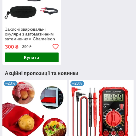
Захисні зварювальні
окуляри з автоматичним
затемненням Chameleon
ETY 05
300
₴
390 ₴
Купити
Акційні пропозиції та новинки
–23%
–23%