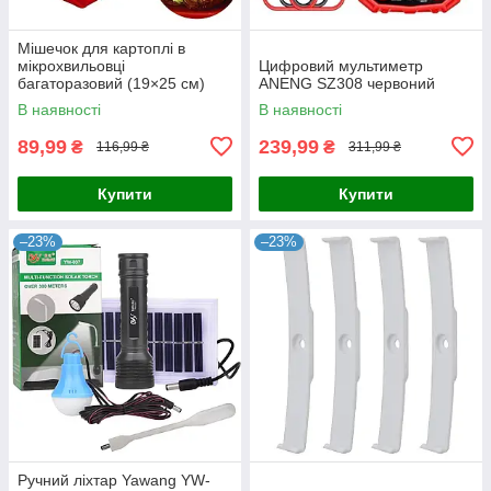
Мішечок для картоплі в
мікрохвильовці
Цифровий мультиметр
багаторазовий (19×25 см)
ANENG SZ308 червоний
MPG-01
В наявності
В наявності
89,99
239,99
₴
₴
116,99 ₴
311,99 ₴
Купити
Купити
–23%
–23%
Ручний ліхтар Yawang YW-