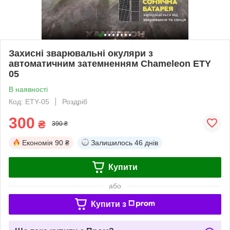
Захисні зварювальні окуляри з
автоматичним затемненням Chameleon ETY
05
В наявності
Код: ETY-05
Роздріб
300
₴
390 ₴
Економія
90 ₴
Залишилось
46 днів
Купити
або
Купити з