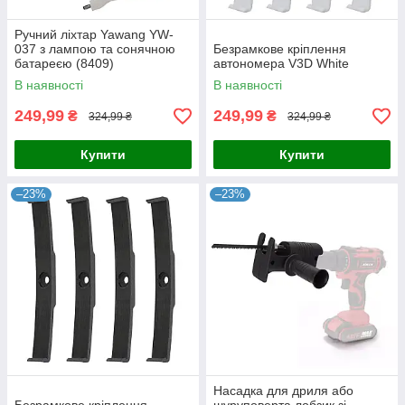
Ручний ліхтар Yawang YW-
037 з лампою та сонячною
Безрамкове кріплення
батареєю (8409)
автономера V3D White
В наявності
В наявності
249,99
249,99
₴
₴
324,99 ₴
324,99 ₴
Купити
Купити
–23%
–23%
Насадка для дриля або