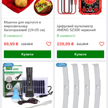
Мішечок для картоплі в
мікрохвильовці
Цифровий мультиметр
багаторазовий (19×25 см)
ANENG SZ308 червоний
MPG-01
В наявності
В наявності
89,99
239,99
₴
₴
116,99 ₴
311,99 ₴
Купити
Купити
–23%
–23%