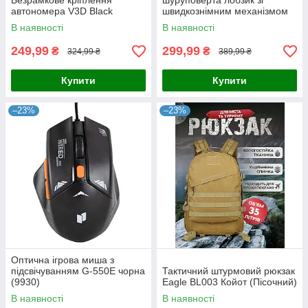
Безрамкове кріплення
шуруповерта лобзик зі
автономера V3D Black
швидкознімним механізмом
SAW KT-107
В наявності
В наявності
249,99
299,99
₴
₴
324,99 ₴
389,99 ₴
Купити
Купити
–23%
–23%
Оптична ігрова миша з
підсвічуванням G-550E чорна
Тактичний штурмовий рюкзак
(9930)
Eagle BL003 Койот (Пісочний)
В наявності
В наявності