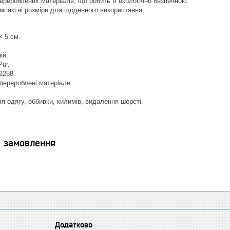
ерероблених матеріалів, що робить її екологічно безпечною.
омпактні розміри для щоденного використання.
× 5 см.
ій.
ur.
2258.
перероблені матеріали.
я одягу, оббивки, килимів, видалення шерсті.
я замовлення
Додатково