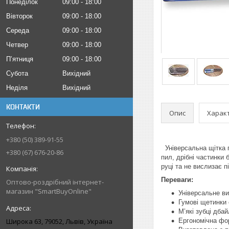
Понеділок
09:00
18:00
Вівторок
09:00
18:00
Середа
09:00
18:00
Четвер
09:00
18:00
Пʼятниця
09:00
18:00
Субота
Вихідний
Неділя
Вихідний
КОНТАКТИ
Опис
Харак
+380 (50) 389-91-55
Універсальна щітка п
+380 (67) 676-20-86
пил, дрібні частинки
руці та не вислизає 
Переваги:
Оптово-роздрібний інтернет-
магазин "SmartBuyOnline"
Універсальне ви
Гумові щетинки 
М’які зубці дба
Широка 63, 79052, Львів, Україна
Ергономічна фор