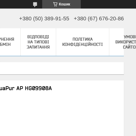
Кошик
+380 (50) 389-91-55
+380 (67) 676-20-86
ВІДПОВІДІ
УМОВ
РНЕННЯ
ПОЛІТИКА
НА ТИПОВІ
ВИКОРИС
ОБМІН
КОНФІДЕНЦІЙНОСТІ
ЗАПИТАННЯ
САЙТ
quaPur AP HG09908A