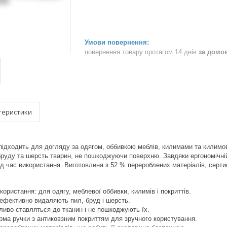
повернення товару протягом 14 днів
за домо
теристики
ідходить для догляду за одягом, оббивкою меблів, килимами та килимо
 бруду та шерсть тварин, не пошкоджуючи поверхню. Завдяки ергономічній
під час використання. Виготовлена з 52 % перероблених матеріалів, серти
користання: для одягу, меблевої оббивки, килимів і покриттів.
ефективно видаляють пил, бруд і шерсть.
йливо ставляться до тканин і не пошкоджують їх.
ма ручки з антиковзним покриттям для зручного користування.