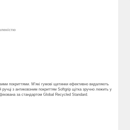
вленістю
вими покриттями. М’які гумові щетинки ефективно видаляють
 ручці з антиковзним покриттям Softgrip щітка зручно лежить у
фікована за стандартом Global Recycled Standard.