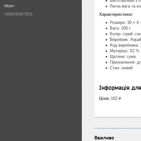
Виготовлена з п
Легка вага та к
+380505657653
Характеристики:
Розміри: 30 × 6 
Вага: 200 г.
Колір: сірий, син
Виробник: AquaP
Код виробника: 
Матеріал: 52 % 
Щетина: гума.
Призначення: дл
Стан: новий.
Інформація дл
Ціна:
182 ₴
Важливо