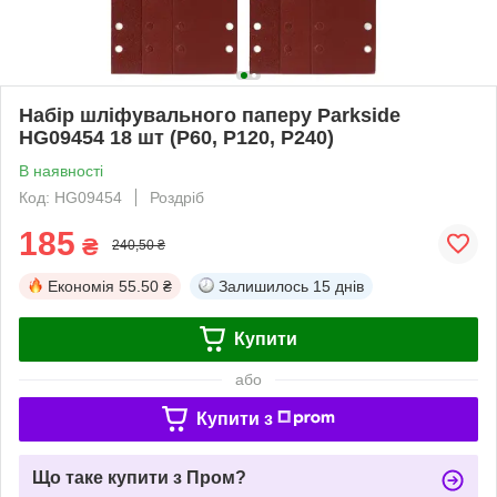
Набір шліфувального паперу Parkside
HG09454 18 шт (P60, P120, P240)
В наявності
Код: HG09454
Роздріб
185
₴
240,50 ₴
Економія
55.50 ₴
Залишилось
15 днів
Купити
або
Купити з
Що таке купити з Пром?