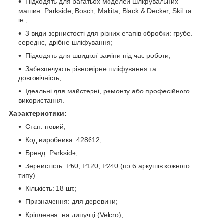
Підходять для багатьох моделей шліфувальних
машин: Parkside, Bosch, Makita, Black & Decker, Skil та
ін.;
3 види зернистості для різних етапів обробки: грубе,
середнє, дрібне шліфування;
Підходять для швидкої заміни під час роботи;
Забезпечують рівномірне шліфування та
довговічність;
Ідеальні для майстерні, ремонту або професійного
використання.
Характеристики:
Стан: новий;
Код виробника: 428612;
Бренд: Parkside;
Зернистість: P60, P120, P240 (по 6 аркушів кожного
типу);
Кількість: 18 шт.;
Призначення: для деревини;
Кріплення: на липучці (Velcro);