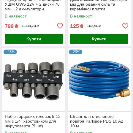
УШМ GWS 12V + 2 диски 76
мм для різання скла та
мм + 2 акумулятори
керамічної плитки
(двосторонній) GCD-15
В наявності
В наявності
799
125
₴
₴
1 038,70 ₴
162,50 ₴
Купити
Купити
–23%
–23%
Набір торцевих головок 5-13
Шланг для стисненого
мм з 1/4" хвостовиком для
повітря Parkside PDS 10 A2
шуруповерта (9 шт)
10 м
В наявності
В наявності