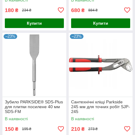
180
680
₴
₴
234 ₴
884 ₴
Купити
Купити
–23%
–23%
Зубило PARKSIDE® SDS-Plus
Сантехнічні кліщі Parkside
для плитки посилене 40 мм
245 мм для точних робіт SJP-
SDS-FM
245
В наявності
В наявності
150
210
₴
₴
195 ₴
273 ₴