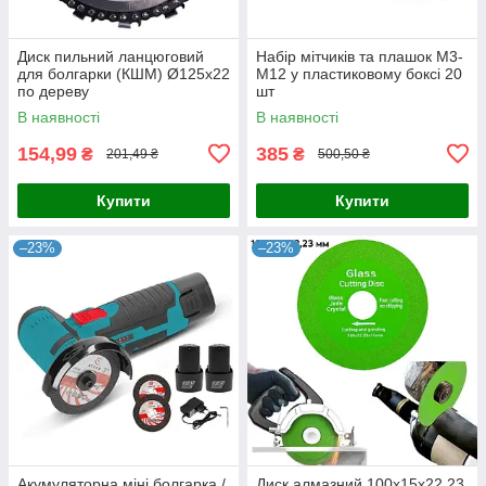
Диск пильний ланцюговий
Набір мітчиків та плашок М3-
для болгарки (КШМ) Ø125x22
М12 у пластиковому боксі 20
по дереву
шт
В наявності
В наявності
154,99
385
₴
₴
201,49 ₴
500,50 ₴
Купити
Купити
–23%
–23%
Акумуляторна міні болгарка /
Диск алмазний 100х15х22,23