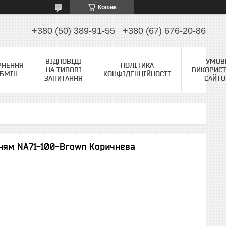
Кошик
+380 (50) 389-91-55
+380 (67) 676-20-86
ВІДПОВІДІ
УМОВ
РНЕННЯ
ПОЛІТИКА
НА ТИПОВІ
ВИКОРИС
ОБМІН
КОНФІДЕНЦІЙНОСТІ
ЗАПИТАННЯ
САЙТ
нням NA71-100-Brown Коричнева