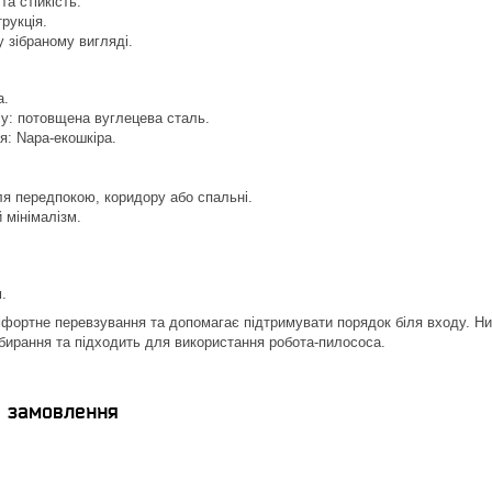
та стійкість.
рукція.
 зібраному вигляді.
а.
у: потовщена вуглецева сталь.
я: Napa-екошкіра.
я передпокою, коридору або спальні.
 мінімалізм.
.
фортне перевзування та допомагає підтримувати порядок біля входу. Ниж
бирання та підходить для використання робота-пилососа.
я замовлення