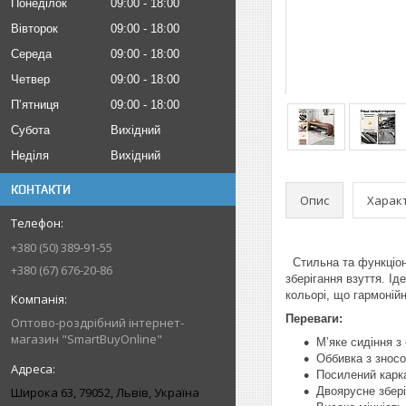
Понеділок
09:00
18:00
Вівторок
09:00
18:00
Середа
09:00
18:00
Четвер
09:00
18:00
Пʼятниця
09:00
18:00
Субота
Вихідний
Неділя
Вихідний
КОНТАКТИ
Опис
Харак
+380 (50) 389-91-55
Стильна та функціона
+380 (67) 676-20-86
зберігання взуття. І
кольорі, що гармоній
Переваги:
Оптово-роздрібний інтернет-
магазин "SmartBuyOnline"
М’яке сидіння з
Оббивка з зносо
Посилений карка
Широка 63, 79052, Львів, Україна
Двоярусне збері