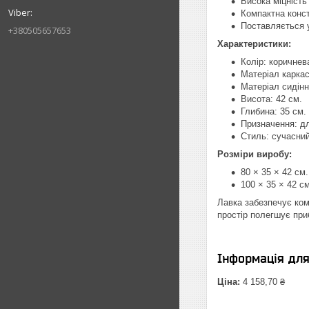
Висока міцність 
Компактна конст
Поставляється у
+380505657653
Характеристики:
Колір: коричнев
Матеріал каркас
Матеріал сидінн
Висота: 42 см.
Глибина: 35 см.
Призначення: дл
Стиль: сучасний
Розміри виробу:
80 × 35 × 42 см.
100 × 35 × 42 см
Лавка забезпечує ком
простір полегшує при
Інформація дл
Ціна:
4 158,70 ₴