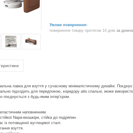
повернення товару протягом 14 днів
за домо
теристики
льна лавка для взуття у сучасному мінімалістичному дизайні. Поєднує 
деально підходить для передпокою, коридору або спальні, може використо
но поєднується з будь-яким інтер’єром.
 еластичним наповненням.
стійкої Napa-екошкіри, стійка до подряпин.
с із потовщеної вуглецевої сталі.
гання взуття.